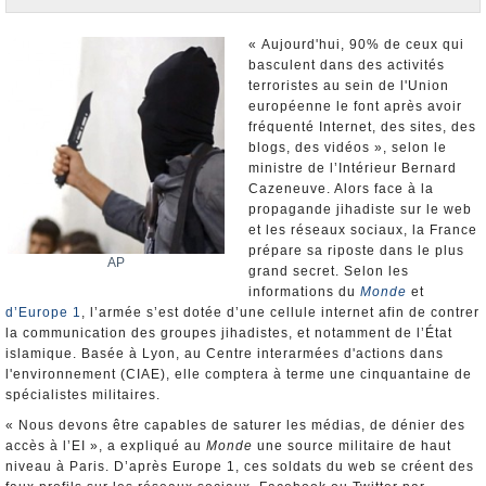
Nominations et Démissions
Elections européennes
« Aujourd'hui, 90% de ceux qui
basculent dans des activités
Infos insolites
terroristes au sein de l'Union
européenne le font après avoir
fréquenté Internet, des sites, des
blogs, des vidéos », selon le
ministre de l’Intérieur Bernard
Cazeneuve. Alors face à la
propagande jihadiste sur le web
et les réseaux sociaux, la France
prépare sa riposte dans le plus
AP
grand secret. Selon les
informations du
Monde
et
d’Europe 1
, l’armée s’est dotée d’une cellule internet afin de contrer
la communication des groupes jihadistes, et notamment de l’État
islamique. Basée à Lyon, au Centre interarmées d'actions dans
l'environnement (CIAE), elle comptera à terme une cinquantaine de
spécialistes militaires.
« Nous devons être capables de saturer les médias, de dénier des
accès à l’EI », a expliqué au
Monde
une source militaire de haut
niveau à Paris. D’après Europe 1, ces soldats du web se créent des