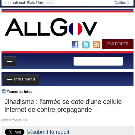
International:
États-Unis
|
Inde
Californie
PARTICIPEZ
Page d'accueil
Infos Menu
Infos
Gouvernement
Toutes les Infos
A la Une
Jihadisme : l'armée se dote d'une cellule
Ministères/Directions
Polémiques
internet de contre-propagande
Blog
Où va l’argent?
jeudi 5 février 2015
Elections européennes
La France et le Monde