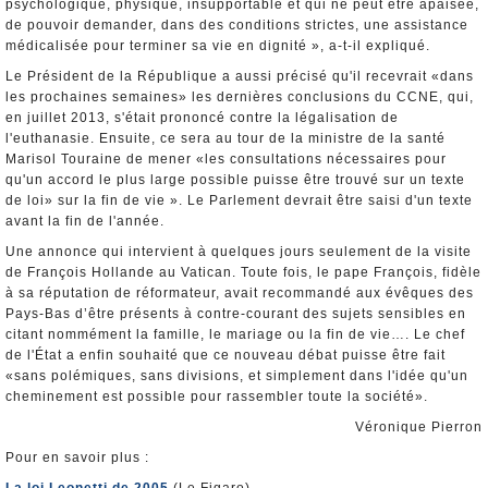
psychologique, physique, insupportable et qui ne peut être apaisée,
de pouvoir demander, dans des conditions strictes, une assistance
médicalisée pour terminer sa vie en dignité », a-t-il expliqué.
Le Président de la République a aussi précisé qu'il recevrait «dans
les prochaines semaines» les dernières conclusions du CCNE, qui,
en juillet 2013, s'était prononcé contre la légalisation de
l'euthanasie. Ensuite, ce sera au tour de la ministre de la santé
Marisol Touraine de mener «les consultations nécessaires pour
qu'un accord le plus large possible puisse être trouvé sur un texte
de loi» sur la fin de vie ». Le Parlement devrait être saisi d'un texte
avant la fin de l'année.
Une annonce qui intervient à quelques jours seulement de la visite
de François Hollande au Vatican. Toute fois, le pape François, fidèle
à sa réputation de réformateur, avait recommandé aux évêques des
Pays-Bas d’être présents à contre-courant des sujets sensibles en
citant nommément la famille, le mariage ou la fin de vie…. Le chef
de l'État a enfin souhaité que ce nouveau débat puisse être fait
«sans polémiques, sans divisions, et simplement dans l'idée qu'un
cheminement est possible pour rassembler toute la société».
Véronique Pierron
Pour en savoir plus :