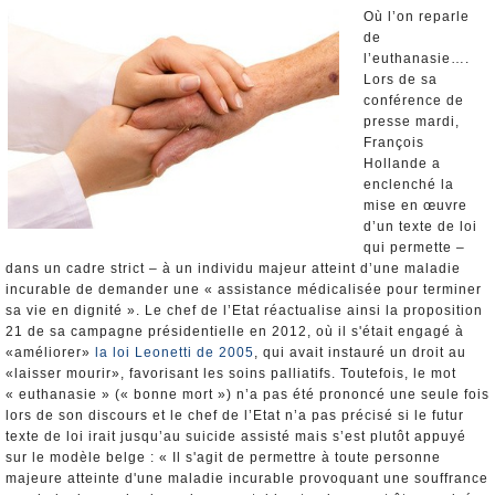
Nominations et Démissions
Où l’on reparle
de
Elections européennes
l’euthanasie….
Infos insolites
Lors de sa
conférence de
presse mardi,
François
Hollande a
enclenché la
mise en œuvre
d’un texte de loi
qui permette –
dans un cadre strict – à un individu majeur atteint d’une maladie
incurable de demander une « assistance médicalisée pour terminer
sa vie en dignité ». Le chef de l’Etat réactualise ainsi la proposition
21 de sa campagne présidentielle en 2012, où il s'était engagé à
«améliorer»
la loi Leonetti de 2005
, qui avait instauré un droit au
«laisser mourir», favorisant les soins palliatifs. Toutefois, le mot
« euthanasie » (« bonne mort ») n’a pas été prononcé une seule fois
lors de son discours et le chef de l’Etat n’a pas précisé si le futur
texte de loi irait jusqu’au suicide assisté mais s’est plutôt appuyé
sur le modèle belge : « Il s'agit de permettre à toute personne
majeure atteinte d'une maladie incurable provoquant une souffrance