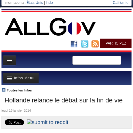
International:
États-Unis
|
Inde
Californie
PARTICIPEZ
Page d'accueil
Infos Menu
Infos
Gouvernement
Toutes les Infos
A la Une
Hollande relance le débat sur la fin de vie
Ministères/Directions
Polémiques
Blog
jeudi 16 janvier 2014
Où va l’argent?
Elections européennes
La France et le Monde