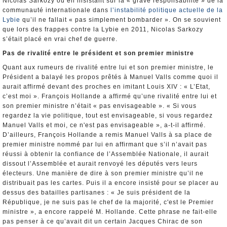
Nicolas Sarkozy ou en insistant sur la « grave responsabilité » de la
communauté internationale dans
l’instabilité politique actuelle de la
Lybie
qu’il ne fallait « pas simplement bombarder ». On se souvient
que lors des frappes contre la Lybie en 2011, Nicolas Sarkozy
s’était placé en vrai chef de guerre.
Pas de rivalité entre le président et son premier ministre
Quant aux rumeurs de rivalité entre lui et son premier ministre, le
Président a balayé les propos prêtés à Manuel Valls comme quoi il
aurait affirmé devant des proches en imitant Louis XIV : « L’Etat,
c’est moi ». François Hollande a affirmé qu’une rivalité entre lui et
son premier ministre n’était « pas envisageable ». « Si vous
regardez la vie politique, tout est envisageable, si vous regardez
Manuel Valls et moi, ce n'est pas envisageable », a-t-il affirmé.
D’ailleurs, François Hollande a remis Manuel Valls à sa place de
premier ministre nommé par lui en affirmant que s’il n’avait pas
réussi à obtenir la confiance de l’Assemblée Nationale, il aurait
dissout l’Assemblée et aurait renvoyé les députés vers leurs
électeurs. Une manière de dire à son premier ministre qu’il ne
distribuait pas les cartes. Puis il a encore insisté pour se placer au
dessus des batailles partisanes : « Je suis président de la
République, je ne suis pas le chef de la majorité, c'est le Premier
ministre », a encore rappelé M. Hollande. Cette phrase ne fait-elle
pas penser à ce qu’avait dit un certain Jacques Chirac de son