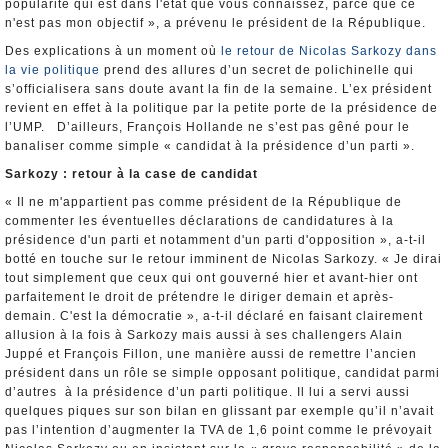
popularité qui est dans l'état que vous connaissez, parce que ce
n'est pas mon objectif », a prévenu le président de la République.
Des explications à un moment où
le retour de Nicolas Sarkozy dans
la vie politique
prend des allures d’un secret de polichinelle qui
s’officialisera sans doute avant la fin de la semaine. L’ex président
revient en effet à la politique par la petite porte de la présidence de
l’UMP. D’ailleurs, François Hollande ne s’est pas gêné pour le
banaliser comme simple « candidat à la présidence d’un parti ».
Sarkozy : retour à la case de candidat
« Il ne m'appartient pas comme président de la République de
commenter les éventuelles déclarations de candidatures à la
présidence d'un parti et notamment d'un parti d'opposition », a-t-il
botté en touche sur le retour imminent de Nicolas Sarkozy. « Je dirai
tout simplement que ceux qui ont gouverné hier et avant-hier ont
parfaitement le droit de prétendre le diriger demain et après-
demain. C'est la démocratie », a-t-il déclaré en faisant clairement
allusion à la fois à Sarkozy mais aussi à ses challengers Alain
Juppé et François Fillon, une manière aussi de remettre l’ancien
président dans un rôle se simple opposant politique, candidat parmi
d’autres à la présidence d’un parti politique. Il lui a servi aussi
quelques piques sur son bilan en glissant par exemple qu’il n’avait
pas l’intention d’augmenter la TVA de 1,6 point comme le prévoyait