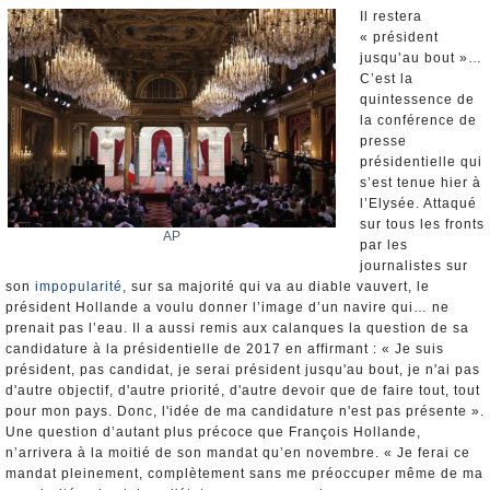
Nominations et Démissions
Il restera
« président
Elections européennes
jusqu’au bout »…
Infos insolites
C’est la
quintessence de
la conférence de
presse
présidentielle qui
s’est tenue hier à
l’Elysée. Attaqué
sur tous les fronts
AP
par les
journalistes sur
son
impopularité
, sur sa majorité qui va au diable vauvert, le
président Hollande a voulu donner l’image d’un navire qui… ne
prenait pas l’eau. Il a aussi remis aux calanques la question de sa
candidature à la présidentielle de 2017 en affirmant : « Je suis
président, pas candidat, je serai président jusqu'au bout, je n'ai pas
d'autre objectif, d'autre priorité, d'autre devoir que de faire tout, tout
pour mon pays. Donc, l'idée de ma candidature n'est pas présente ».
Une question d’autant plus précoce que François Hollande,
n’arrivera à la moitié de son mandat qu’en novembre. « Je ferai ce
mandat pleinement, complètement sans me préoccuper même de ma