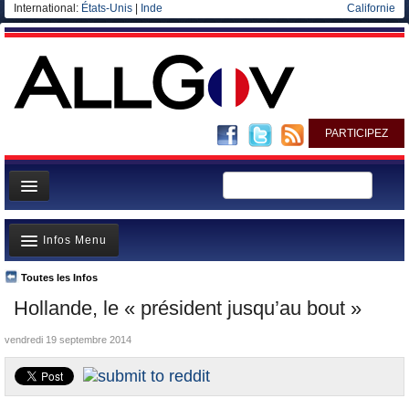
International:
États-Unis
|
Inde
Californie
PARTICIPEZ
Page d'accueil
Infos Menu
Infos
Gouvernement
Toutes les Infos
A la Une
Hollande, le « président jusqu’au bout »
Ministères/Directions
Polémiques
Blog
vendredi 19 septembre 2014
Où va l’argent?
Elections européennes
La France et le Monde