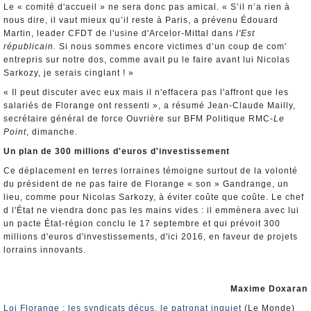
Le « comité d'accueil » ne sera donc pas amical. « S’il n’a rien à
nous dire, il vaut mieux qu’il reste à Paris, a prévenu Édouard
Martin, leader CFDT de l'usine d'Arcelor-Mittal dans
l'Est
républicain.
Si nous sommes encore victimes d’un coup de com'
entrepris sur notre dos, comme avait pu le faire avant lui Nicolas
Sarkozy, je serais cinglant ! »
« Il peut discuter avec eux mais il n'effacera pas l'affront que les
salariés de Florange ont ressenti », a résumé Jean-Claude Mailly,
secrétaire général de force Ouvrière sur BFM Politique RMC-
Le
Point
, dimanche.
Un plan de 300 millions d'euros d'investissement
Ce déplacement en terres lorraines témoigne surtout de la volonté
du président de ne pas faire de Florange « son » Gandrange, un
lieu, comme pour Nicolas Sarkozy, à éviter coûte que coûte. Le chef
d l'État ne viendra donc pas les mains vides : il emmènera avec lui
un pacte État-région conclu le 17 septembre et qui prévoit 300
millions d'euros d'investissements, d'ici 2016, en faveur de projets
lorrains innovants.
Maxime Doxaran
Loi Florange : les syndicats déçus, le patronat inquiet
(Le Monde)