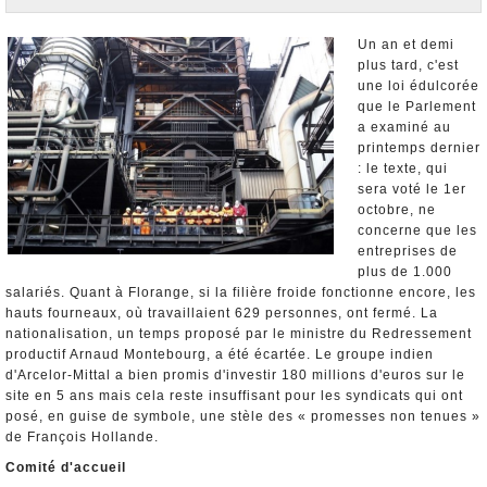
Nominations et Démissions
Elections européennes
Un an et demi
plus tard, c'est
Infos insolites
une loi édulcorée
que le Parlement
a examiné au
printemps dernier
: le texte, qui
sera voté le 1er
octobre, ne
concerne que les
entreprises de
plus de 1.000
salariés. Quant à Florange, si la filière froide fonctionne encore, les
hauts fourneaux, où travaillaient 629 personnes, ont fermé. La
nationalisation, un temps proposé par le ministre du Redressement
productif Arnaud Montebourg, a été écartée. Le groupe indien
d'Arcelor-Mittal a bien promis d'investir 180 millions d'euros sur le
site en 5 ans mais cela reste insuffisant pour les syndicats qui ont
posé, en guise de symbole, une stèle des « promesses non tenues »
de François Hollande.
Comité d'accueil