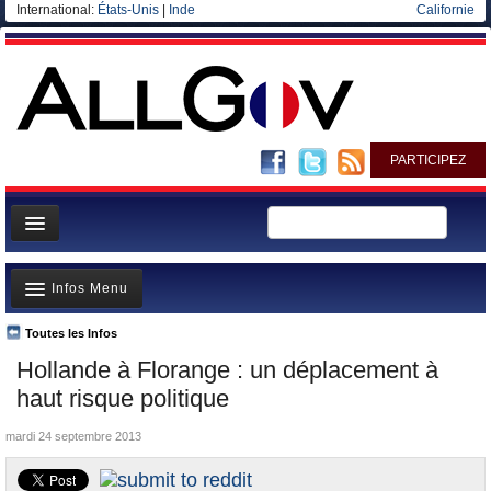
International:
États-Unis
|
Inde
Californie
PARTICIPEZ
Page d'accueil
Infos Menu
Infos
Gouvernement
Toutes les Infos
A la Une
Hollande à Florange : un déplacement à
Ministères/Directions
Polémiques
haut risque politique
Blog
Où va l’argent?
mardi 24 septembre 2013
Elections européennes
La France et le Monde