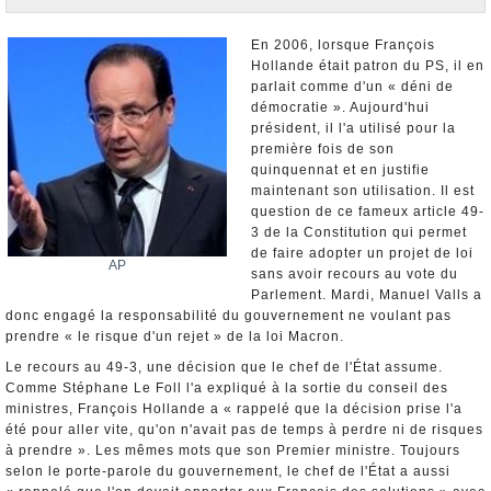
Nominations et Démissions
Elections européennes
En 2006, lorsque François
Hollande était patron du PS, il en
Infos insolites
parlait comme d'un « déni de
démocratie ». Aujourd'hui
président, il l'a utilisé pour la
première fois de son
quinquennat et en justifie
maintenant son utilisation. Il est
question de ce fameux article 49-
3 de la Constitution qui permet
de faire adopter un projet de loi
AP
sans avoir recours au vote du
Parlement. Mardi, Manuel Valls a
donc engagé la responsabilité du gouvernement ne voulant pas
prendre « le risque d'un rejet » de la loi Macron.
Le recours au 49-3, une décision que le chef de l'État assume.
Comme Stéphane Le Foll l'a expliqué à la sortie du conseil des
ministres, François Hollande a « rappelé que la décision prise l'a
été pour aller vite, qu'on n'avait pas de temps à perdre ni de risques
à prendre ». Les mêmes mots que son Premier ministre. Toujours
selon le porte-parole du gouvernement, le chef de l'État a aussi