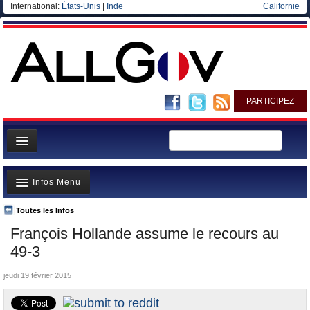
International:
États-Unis
|
Inde
Californie
PARTICIPEZ
Page d'accueil
Infos Menu
Infos
Gouvernement
Toutes les Infos
A la Une
François Hollande assume le recours au
Ministères/Directions
Polémiques
49-3
Blog
Où va l’argent?
jeudi 19 février 2015
Elections européennes
La France et le Monde