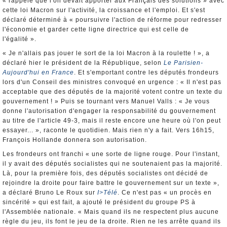
« rappelé que l'on devait apporter aux Français des solutions » avec
cette loi Macron sur l'activité, la croissance et l'emploi. Et s'est
déclaré déterminé à « poursuivre l'action de réforme pour redresser
l'économie et garder cette ligne directrice qui est celle de
l'égalité ».
« Je n'allais pas jouer le sort de la loi Macron à la roulette ! », a
déclaré hier le président de la République, selon
Le Parisien-
Aujourd'hui en France
. Et s'emportant contre les députés frondeurs
lors d'un Conseil des ministres convoqué en urgence : « Il n'est pas
acceptable que des députés de la majorité votent contre un texte du
gouvernement ! » Puis se tournant vers Manuel Valls : « Je vous
donne l'autorisation d'engager la responsabilité du gouvernement
au titre de l'article 49-3, mais il reste encore une heure où l'on peut
essayer... », raconte le quotidien. Mais rien n'y a fait. Vers 16h15,
François Hollande donnera son autorisation.
Les frondeurs ont franchi « une sorte de ligne rouge. Pour l'instant,
il y avait des députés socialistes qui ne soutenaient pas la majorité.
Là, pour la première fois, des députés socialistes ont décidé de
rejoindre la droite pour faire battre le gouvernement sur un texte »,
a déclaré Bruno Le Roux sur
I>Télé
. Ce n'est pas « un procès en
sincérité » qui est fait, a ajouté le président du groupe PS à
l'Assemblée nationale. « Mais quand ils ne respectent plus aucune
règle du jeu, ils font le jeu de la droite. Rien ne les arrête quand ils