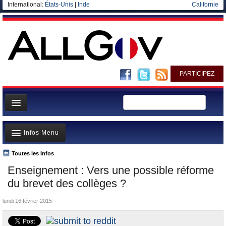
International:
États-Unis
|
Inde
Californie
PARTICIPEZ
Page d'accueil
Infos Menu
Infos
Gouvernement
Toutes les Infos
A la Une
Enseignement : Vers une possible réforme
Ministères/Directions
Polémiques
du brevet des collèges ?
Blog
Où va l’argent?
lundi 16 février 2015
Elections européennes
La France et le Monde