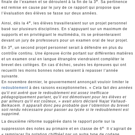
e
finale de l’examen et se déroulent à la fin de la 3
. Sa pertinence
est remise en cause par le jury de ce rapport qui propose que
l’évaluation des élèves se fasse sur deux années.
e
Ainsi, dès la 4
, les élèves travailleraient sur un projet personnel
basé sur plusieurs disciplines. En s’appuyant sur un maximum de
supports et en privilégiant le multimédia, ils se présenteraient
devant un jury de professeurs pour un examen oral de leur projet.
e
En 3
, un second projet personnel serait à défendre en plus du
contrôle continu. Une épreuve écrite portant sur différentes matières
et un examen oral en langue étrangère viendraient compléter le
brevet des collèges. En cas d’échec, seules les épreuves qui ont
recueilli les moins bonnes notes seraient à repasser l’année
suivante.
En novembre dernier, le gouvernement annonçait vouloir limiter le
redoublement
à des raisons exceptionnelles. «
Cela fait des années
qu'il est avéré que le redoublement est assez inefficace
pédagogiquement parlant, qu'il est démotivant pour les élèves et
par ailleurs qu'il est coûteux, » avait alors déclaré Najat Vallaud-
Belkacem. Il apparaît donc peu probable que l’obtention du brevet
soit rendu nécessaire pour passer au lycée si le redoublement est
supprimé.
La deuxième réforme suggérée dans le rapport porte sur la
e.
suppression des notes au primaire et en classe de 6
Il s’agirait de
« remplacer [la notation chiffrée] par un autre type de codage