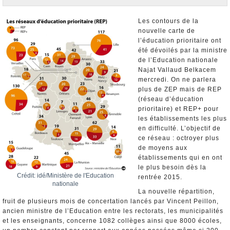
Nominations et Démissions
Elections européennes
Les contours de la
nouvelle carte de
Infos insolites
l’éducation prioritaire ont
été dévoilés par la ministre
de l’Education nationale
Najat Vallaud Belkacem
mercredi. On ne parlera
plus de ZEP mais de REP
(réseau d’éducation
prioritaire) et REP+ pour
les établissements les plus
en difficulté. L’objectif de
ce réseau : octroyer plus
de moyens aux
établissements qui en ont
le plus besoin dès la
Crédit: idé/Ministère de l'Education
rentrée 2015.
nationale
La nouvelle répartition,
fruit de plusieurs mois de concertation lancés par Vincent Peillon,
ancien ministre de l’Education entre les rectorats, les municipalités
et les enseignants, concerne 1082 collèges ainsi que 8000 écoles,