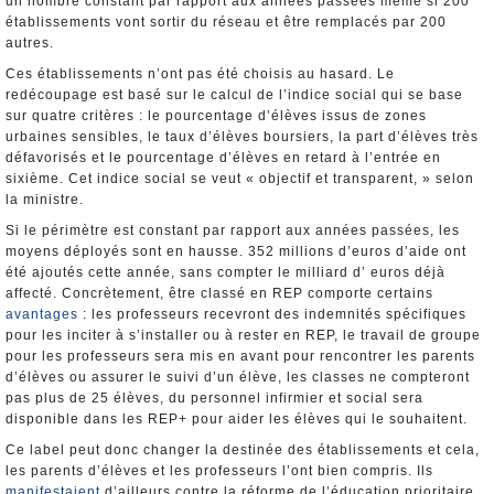
un nombre constant par rapport aux années passées même si 200
établissements vont sortir du réseau et être remplacés par 200
autres.
Ces établissements n’ont pas été choisis au hasard. Le
redécoupage est basé sur le calcul de l’indice social qui se base
sur quatre critères : le pourcentage d’élèves issus de zones
urbaines sensibles, le taux d’élèves boursiers, la part d’élèves très
défavorisés et le pourcentage d’élèves en retard à l’entrée en
sixième. Cet indice social se veut « objectif et transparent, » selon
la ministre.
Si le périmètre est constant par rapport aux années passées, les
moyens déployés sont en hausse. 352 millions d’euros d’aide ont
été ajoutés cette année, sans compter le milliard d’ euros déjà
affecté. Concrètement, être classé en REP comporte certains
avantages
: les professeurs recevront des indemnités spécifiques
pour les inciter à s’installer ou à rester en REP, le travail de groupe
pour les professeurs sera mis en avant pour rencontrer les parents
d’élèves ou assurer le suivi d’un élève, les classes ne compteront
pas plus de 25 élèves, du personnel infirmier et social sera
disponible dans les REP+ pour aider les élèves qui le souhaitent.
Ce label peut donc changer la destinée des établissements et cela,
les parents d’élèves et les professeurs l’ont bien compris. Ils
manifestaient
d’ailleurs contre la réforme de l’éducation prioritaire