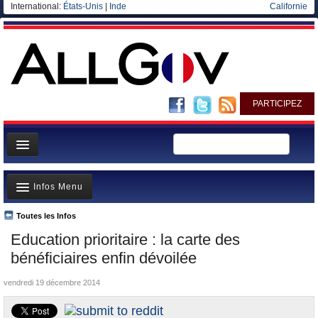
International:
États-Unis
|
Inde
Californie
PARTICIPEZ
Page d'accueil
Infos Menu
Infos
Gouvernement
Toutes les Infos
A la Une
Education prioritaire : la carte des
Ministères/Directions
Polémiques
bénéficiaires enfin dévoilée
Blog
Où va l’argent?
vendredi 19 décembre 2014
Elections européennes
La France et le Monde