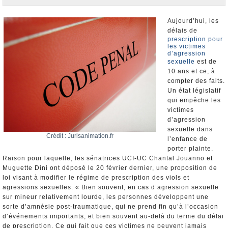
Nominations et Démissions
Elections européennes
Aujourd’hui, les
délais de
Infos insolites
prescription pour
les victimes
d’agression
sexuelle
est de
10 ans et ce, à
compter des faits.
Un état législatif
qui empêche les
victimes
d’agression
sexuelle dans
Crédit : Jurisanimation.fr
l’enfance de
porter plainte.
Raison pour laquelle, les sénatrices UCI-UC Chantal Jouanno et
Muguette Dini ont déposé le 20 février dernier, une proposition de
loi visant à modifier le régime de prescription des viols et
agressions sexuelles. « Bien souvent, en cas d’agression sexuelle
sur mineur relativement lourde, les personnes développent une
sorte d’amnésie post-traumatique, qui ne prend fin qu’à l’occasion
d’événements importants, et bien souvent au-delà du terme du délai
de prescription. Ce qui fait que ces victimes ne peuvent jamais