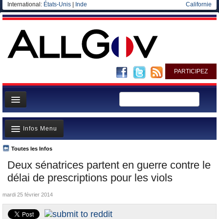
International:
États-Unis
|
Inde
Californie
PARTICIPEZ
Page d'accueil
Infos Menu
Infos
Gouvernement
Toutes les Infos
A la Une
Deux sénatrices partent en guerre contre le
Ministères/Directions
Polémiques
délai de prescriptions pour les viols
Blog
Où va l’argent?
mardi 25 février 2014
Elections européennes
La France et le Monde