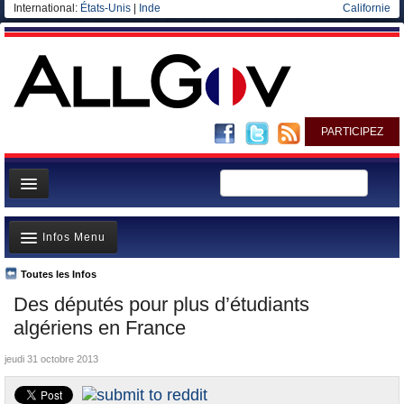
International:
États-Unis
|
Inde
Californie
PARTICIPEZ
Page d'accueil
Infos Menu
Infos
Gouvernement
Toutes les Infos
A la Une
Des députés pour plus d’étudiants
Ministères/Directions
Polémiques
algériens en France
Blog
Où va l’argent?
jeudi 31 octobre 2013
Elections européennes
La France et le Monde