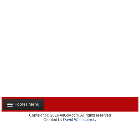
Footer Menu
Copyright © 2016 AllGov.com. All rights reserved
Notre équipe
Created by
David Wallechinsky
Developed by
IT Labs
Contactez-nous
Publicité