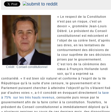
Nominations et Démissions
Elections européennes
« Le respect de la Constitution
Infos insolites
n'est pas un risque, c'est un
devoir », grommèle Jean-Louis
Débré. Le président du Conseil
constitutionnel est mécontent et
l’objet de sa colère tient, d’après
ses dires, en les tentatives de
contournement des décisions de
la cour suprême de ses décisions
prises par le gouvernement.
C’est lors de la cérémonie des
Crédit : Conseil constitutionnel
vœux à François Hollande lundi
soir, qu’il a exprimé sa
contrariété. « Il est bien sûr naturel et conforme à l'esprit de la Ve
République qu'à la suite d'une censure, le gouvernement et le
Parlement puissent chercher à atteindre l'objectif qu'ils s'étaient fixé
par d'autres voies », a-t-il concédé en évoquant directement
la taxe
à 75% sur les très hauts revenus
, censurée puis revue par le
gouvernement afin de la faire coller à la constitution. Toutefois, le
président du Conseil constitutionnel a immédiatement déploré qu’à
« plusieurs reprises au cours de ces derniers mois, des dispositions