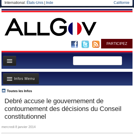
International:
États-Unis
|
Inde
Californie
PARTICIPEZ
Page d'accueil
Infos Menu
Infos
Gouvernement
Toutes les Infos
A la Une
Debré accuse le gouvernement de
Ministères/Directions
Polémiques
contournement des décisions du Conseil
Blog
Où va l’argent?
constitutionnel
Elections européennes
La France et le Monde
mercredi 8 janvier 2014