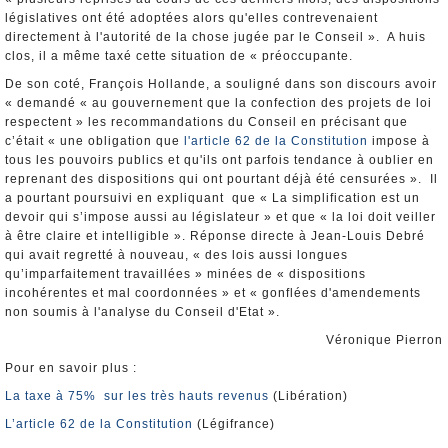
législatives ont été adoptées alors qu'elles contrevenaient
directement à l'autorité de la chose jugée par le Conseil ». A huis
clos, il a même taxé cette situation de « préoccupante.
De son coté, François Hollande, a souligné dans son discours avoir
« demandé « au gouvernement que la confection des projets de loi
respectent » les recommandations du Conseil en précisant que
c’était « une obligation que
l'article 62 de la Constitution
impose à
tous les pouvoirs publics et qu'ils ont parfois tendance à oublier en
reprenant des dispositions qui ont pourtant déjà été censurées ». Il
a pourtant poursuivi en expliquant que « La simplification est un
devoir qui s’impose aussi au législateur » et que « la loi doit veiller
à être claire et intelligible ». Réponse directe à Jean-Louis Debré
qui avait regretté à nouveau, « des lois aussi longues
qu’imparfaitement travaillées » minées de « dispositions
incohérentes et mal coordonnées » et « gonflées d'amendements
non soumis à l'analyse du Conseil d'Etat ».
Véronique Pierron
Pour en savoir plus :
La taxe à 75% sur les très hauts revenus
(Libération)
L’article 62 de la Constitution
(Légifrance)