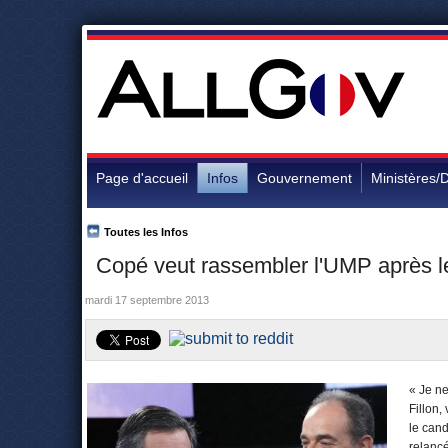
Page d'accueil
Infos
Gouvernement
Ministères/D
Toutes les Infos
Copé veut rassembler l'UMP après les
mardi 17 septembre 2013
« Je ne
Fillon,
le cand
relancé