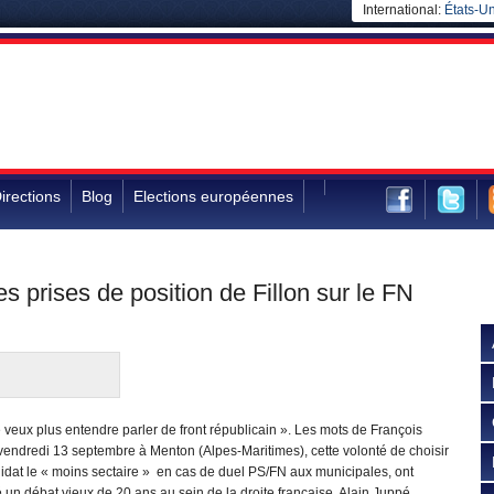
International:
États-Un
irections
Blog
Elections européennes
 prises de position de Fillon sur le FN
 veux plus entendre parler de front républicain ». Les mots de François
 vendredi 13 septembre à Menton (Alpes-Maritimes), cette volonté de choisir
idat le « moins sectaire » en cas de duel PS/FN aux municipales, ont
 un débat vieux de 20 ans au sein de la droite française. Alain Juppé,