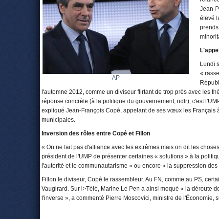
Jean-P
élevé l
prends
minorit
L'appe
Lundi 
« rass
AP
Républ
l'automne 2012, comme un diviseur flirtant de trop près avec les thè
réponse concrète (à la politique du gouvernement, ndlr), c'est l'UM
expliqué Jean-François Copé, appelant de ses vœux les Français à
municipales.
Inversion des rôles entre Copé et Fillon
« On ne fait pas d'alliance avec les extrêmes mais on dit les choses.
président de l'UMP de présenter certaines « solutions » à la polit
l'autorité et le communautarisme » ou encore « la suppression des r
Fillon le diviseur, Copé le rassembleur. Au FN, comme au PS, certa
Vaugirard. Sur i>Télé, Marine Le Pen a ainsi moqué « la déroute des
l'inverse », a commenté Pierre Moscovici, ministre de l'Économie, s