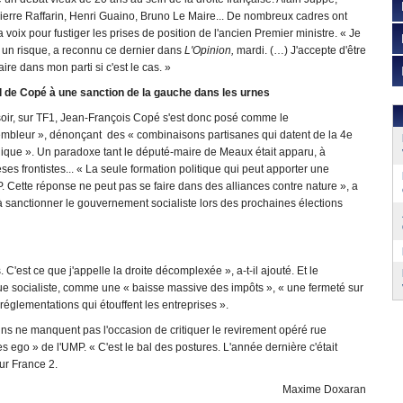
ierre Raffarin, Henri Guaino, Bruno Le Maire... De nombreux cadres ont
a voix pour fustiger les prises de position de l'ancien Premier ministre. « Je
 un risque, a reconnu ce dernier dans
L'Opinion,
mardi. (…) J'accepte d'être
aire dans mon parti si c'est le cas. »
l de Copé à une sanction de la gauche dans les urnes
soir, sur TF1, Jean-François Copé s'est donc posé comme le
embleur », dénonçant des « combinaisons partisanes qui datent de la 4e
ique ». Un paradoxe tant le député-maire de Meaux était apparu, à
ses frontistes... « La seule formation politique qui peut apporter une
P. Cette réponse ne peut pas se faire dans des alliances contre nature », a
 sanctionner le gouvernement socialiste lors des prochaines élections
 C'est ce que j'appelle la droite décomplexée », a-t-il ajouté. Et le
ique socialiste, comme une « baisse massive des impôts », « une fermeté sur
églementations qui étouffent les entreprises ».
ins ne manquent pas l'occasion de critiquer le revirement opéré rue
 ego » de l'UMP. « C'est le bal des postures. L'année dernière c'était
ur France 2.
Maxime Doxaran