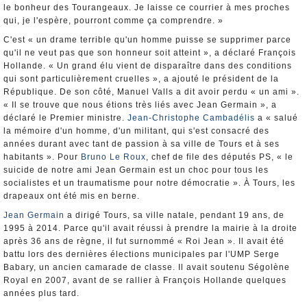
le bonheur des Tourangeaux. Je laisse ce courrier à mes proches
qui, je l'espère, pourront comme ça comprendre. »
C'est « un drame terrible qu'un homme puisse se supprimer parce
qu'il ne veut pas que son honneur soit atteint », a déclaré François
Hollande. « Un grand élu vient de disparaître dans des conditions
qui sont particulièrement cruelles », a ajouté le président de la
République. De son côté, Manuel Valls a dit avoir perdu « un ami ».
« Il se trouve que nous étions très liés avec Jean Germain », a
déclaré le Premier ministre.
Jean-Christophe Cambadélis
a « salué
la mémoire d'un homme, d'un militant, qui s'est consacré des
années durant avec tant de passion à sa ville de Tours et à ses
habitants ». Pour
Bruno Le Roux
, chef de file des députés PS, « le
suicide de notre ami Jean Germain est un choc pour tous les
socialistes et un traumatisme pour notre démocratie ». À Tours, les
drapeaux ont été mis en berne.
Jean Germain
a dirigé Tours, sa ville natale, pendant 19 ans, de
1995 à 2014. Parce qu'il avait réussi à prendre la mairie à la droite
après 36 ans de règne, il fut surnommé « Roi Jean ». Il avait été
battu lors des dernières élections municipales par l'UMP Serge
Babary, un ancien camarade de classe. Il avait soutenu Ségolène
Royal en 2007, avant de se rallier à François Hollande quelques
années plus tard.