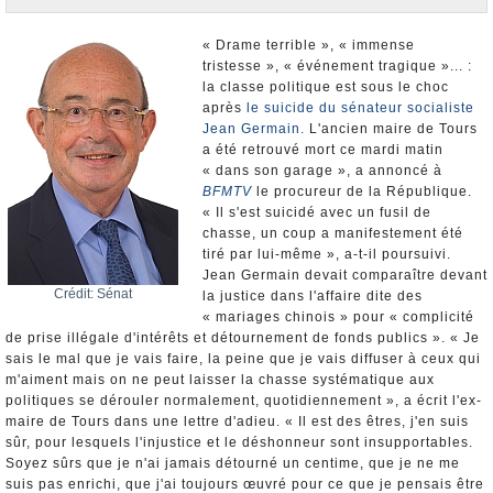
Nominations et Démissions
Elections européennes
« Drame terrible », « immense
tristesse », « événement tragique »... :
Infos insolites
la classe politique est sous le choc
après
le suicide du sénateur socialiste
Jean Germain.
L'ancien maire de Tours
a été retrouvé mort ce mardi matin
« dans son garage », a annoncé à
BFMTV
le procureur de la République.
« Il s'est suicidé avec un fusil de
chasse, un coup a manifestement été
tiré par lui-même », a-t-il poursuivi.
Jean Germain devait comparaître devant
Crédit: Sénat
la justice dans l'affaire dite des
« mariages chinois » pour « complicité
de prise illégale d'intérêts et détournement de fonds publics ». « Je
sais le mal que je vais faire, la peine que je vais diffuser à ceux qui
m'aiment mais on ne peut laisser la chasse systématique aux
politiques se dérouler normalement, quotidiennement », a écrit l'ex-
maire de Tours dans une lettre d'adieu. « Il est des êtres, j'en suis
sûr, pour lesquels l'injustice et le déshonneur sont insupportables.
Soyez sûrs que je n'ai jamais détourné un centime, que je ne me
suis pas enrichi, que j'ai toujours œuvré pour ce que je pensais être