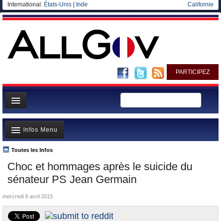
International:
États-Unis
|
Inde
Californie
PARTICIPEZ
Page d'accueil
Infos Menu
Infos
Gouvernement
Toutes les Infos
A la Une
Choc et hommages après le suicide du
Ministères/Directions
Polémiques
sénateur PS Jean Germain
Blog
Où va l’argent?
mercredi 8 avril 2015
Elections européennes
La France et le Monde