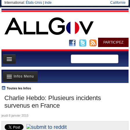
International:
États-Unis
|
Inde
Californie
PARTICIPEZ
Page d'accueil
Infos Menu
Infos
Gouvernement
Toutes les Infos
A la Une
Charlie Hebdo: Plusieurs incidents
Ministères/Directions
Polémiques
survenus en France
Blog
Où va l’argent?
jeudi 8 janvier 2015
Elections européennes
La France et le Monde