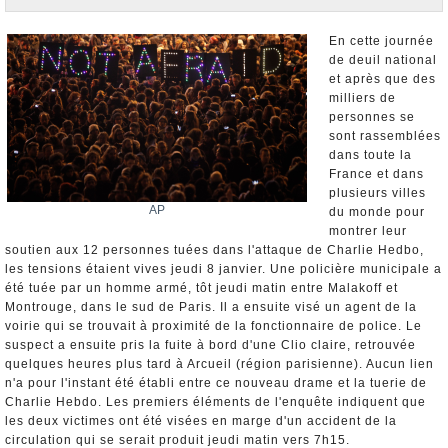
Nominations et Démissions
Elections européennes
En cette journée
de deuil national
Infos insolites
et après que des
milliers de
personnes se
sont rassemblées
dans toute la
France et dans
plusieurs villes
AP
du monde pour
montrer leur
soutien aux 12 personnes tuées dans l'attaque de Charlie Hedbo,
les tensions étaient vives jeudi 8 janvier. Une policière municipale a
été tuée par un homme armé, tôt jeudi matin entre Malakoff et
Montrouge, dans le sud de Paris. Il a ensuite visé un agent de la
voirie qui se trouvait à proximité de la fonctionnaire de police. Le
suspect a ensuite pris la fuite à bord d'une Clio claire, retrouvée
quelques heures plus tard à Arcueil (région parisienne). Aucun lien
n'a pour l'instant été établi entre ce nouveau drame et la tuerie de
Charlie Hebdo. Les premiers éléments de l'enquête indiquent que
les deux victimes ont été visées en marge d'un accident de la
circulation qui se serait produit jeudi matin vers 7h15.