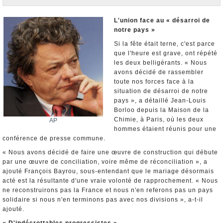
Nominations et Démissions
Elections européennes
L'union face au « désarroi de
notre pays »
Infos insolites
Si la fête était terne, c'est parce
que l'heure est grave, ont répété
les deux belligérants. « Nous
avons décidé de rassembler
toute nos forces face à la
situation de désarroi de notre
pays », a détaillé Jean-Louis
Borloo depuis la Maison de la
Chimie, à Paris, où les deux
AP
hommes étaient réunis pour une
conférence de presse commune.
« Nous avons décidé de faire une œuvre de construction qui débute
par une œuvre de conciliation, voire même de réconciliation », a
ajouté François Bayrou, sous-entendant que le mariage désormais
acté est la résultante d'une vraie volonté de rapprochement. « Nous
ne reconstruirons pas la France et nous n'en referons pas un pays
solidaire si nous n'en terminons pas avec nos divisions », a-t-il
ajouté.