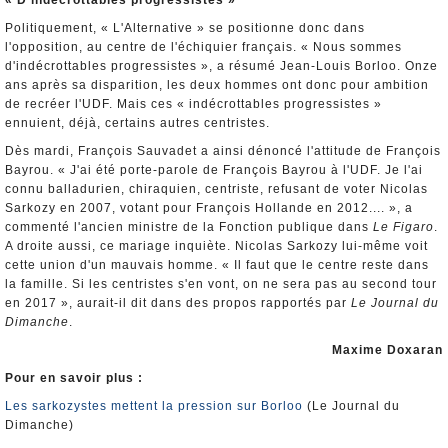
« D'indécrottables progressistes »
Politiquement, « L'Alternative » se positionne donc dans
l'opposition, au centre de l'échiquier français. « Nous sommes
d'indécrottables progressistes », a résumé Jean-Louis Borloo. Onze
ans après sa disparition, les deux hommes ont donc pour ambition
de recréer l'UDF. Mais ces « indécrottables progressistes »
ennuient, déjà, certains autres centristes.
Dès mardi, François Sauvadet a ainsi dénoncé l'attitude de François
Bayrou. « J'ai été porte-parole de François Bayrou à l'UDF. Je l'ai
connu balladurien, chiraquien, centriste, refusant de voter Nicolas
Sarkozy en 2007, votant pour François Hollande en 2012.... », a
commenté l'ancien ministre de la Fonction publique dans
Le Figaro
.
A droite aussi, ce mariage inquiète. Nicolas Sarkozy lui-même voit
cette union d'un mauvais homme. « Il faut que le centre reste dans
la famille. Si les centristes s'en vont, on ne sera pas au second tour
en 2017 », aurait-il dit dans des propos rapportés par
Le Journal du
Dimanche
.
Maxime Doxaran
Pour en savoir plus :
Les sarkozystes mettent la pression sur Borloo
(Le Journal du
Dimanche)