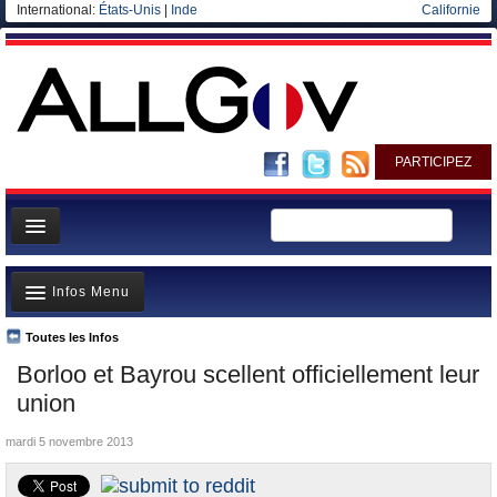
International:
États-Unis
|
Inde
Californie
PARTICIPEZ
Page d'accueil
Infos Menu
Infos
Gouvernement
Toutes les Infos
A la Une
Borloo et Bayrou scellent officiellement leur
Ministères/Directions
Polémiques
union
Blog
Où va l’argent?
mardi 5 novembre 2013
Elections européennes
La France et le Monde