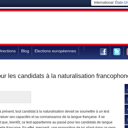
International:
États-Un
irections
Blog
Elections européennes
pour les candidats à la naturalisation francopho
 présent, tout candidat à la naturalisation devait se soumettre à un test
aluer ses capacités et sa connaissance de la langue française. Il se
t que, bientôt, ce test appartienne au passé pour les candidats de langue
lle française. En effet, mercredi, une proposition de loi allant dans ce sens