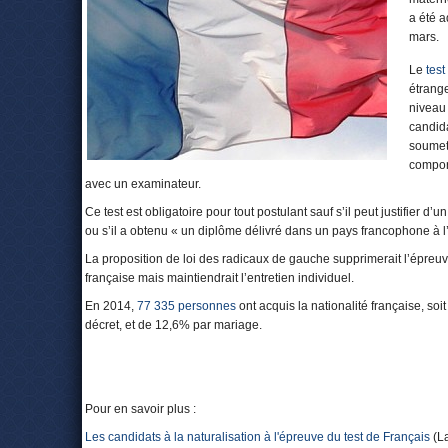
a été 
mars.
Le
test
étrange
niveau 
candida
soumet
compor
avec un examinateur.
Ce test est obligatoire pour tout postulant sauf s’il peut justifier 
ou s’il a obtenu « un diplôme délivré dans un pays francophone à l’
La proposition de loi des radicaux de gauche supprimerait l’épre
française mais maintiendrait l’entretien individuel.
En 2014,
77 335 personnes
ont acquis la nationalité française, s
décret, et de 12,6% par mariage.
Pour en savoir plus :
Les candidats à la naturalisation à l'épreuve du test de Français
(La