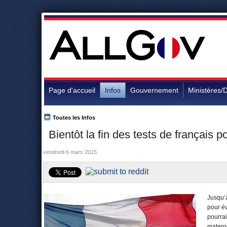
Page d'accueil
Infos
Gouvernement
Ministères/D
Toutes les Infos
Bientôt la fin des tests de français 
vendredi 6 mars 2015
Jusqu’à
pour év
pourrai
materne