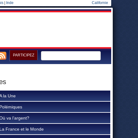
is
|
Inde
Californie
PARTICIPEZ
nes
A la Une
Polémiques
Où va l’argent?
La France et le Monde