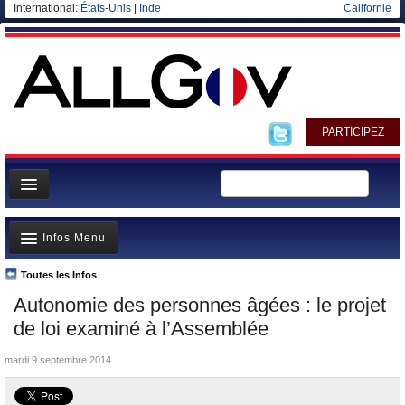
International:
États-Unis
|
Inde
Californie
PARTICIPEZ
Page d'accueil
Infos Menu
Infos
Gouvernement
Toutes les Infos
A la Une
Autonomie des personnes âgées : le projet
Ministères/Directions
Polémiques
de loi examiné à l’Assemblée
Blog
Où va l’argent?
mardi 9 septembre 2014
Elections européennes
La France et le Monde