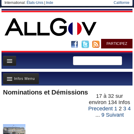
International:
États-Unis
|
Inde
Californie
PARTICIPEZ
Page d'accueil
Infos Menu
Infos
Nominations et Démissions
Gouvernement
A la Une(791)
17 à 32 sur
Ministères/Directions
environ 134 Infos
Polémiques(266)
Precedent
1
2
3
4
Blog
Où va l’argent?(300)
...
9
Suivant
Elections européennes
La France et le Monde(233)