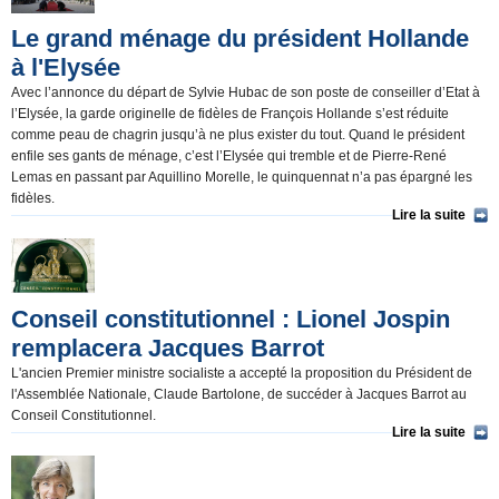
Nominations et Démissions(136)
Le grand ménage du président Hollande
Elections européennes(16)
à l'Elysée
Infos insolites(80)
Avec l’annonce du départ de Sylvie Hubac de son poste de conseiller d’Etat à
l’Elysée, la garde originelle de fidèles de François Hollande s’est réduite
comme peau de chagrin jusqu’à ne plus exister du tout. Quand le président
enfile ses gants de ménage, c’est l’Elysée qui tremble et de Pierre-René
Lemas en passant par Aquillino Morelle, le quinquennat n’a pas épargné les
fidèles.
Lire la suite
Conseil constitutionnel : Lionel Jospin
remplacera Jacques Barrot
L'ancien Premier ministre socialiste a accepté la proposition du Président de
l'Assemblée Nationale, Claude Bartolone, de succéder à Jacques Barrot au
Conseil Constitutionnel.
Lire la suite