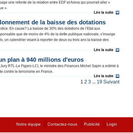
e une refonte de la relation entre EDF et Areva qui pourrait aller «
que ».
Lire la suite
lonnement de la baisse des dotations
ustice. En cause? La baisse de 30% des dotations de l’Etat aux
esponsable que de moins de 4% de la dette publique nationale, s’insurge
s, un calendrier visant à reporter de deux ou trois ans la baisse des
Lire la suite
 un plan à 940 millions d'euros
 Jury RTL-Le Figaro-LCI, le ministre des Finances Michel Sapin a estimé à
tte contre le terrorisme en France.
Lire la suite
1
2
3
...
19
Suivant
Notre équipe
Contactez-nous
Publicité
Login