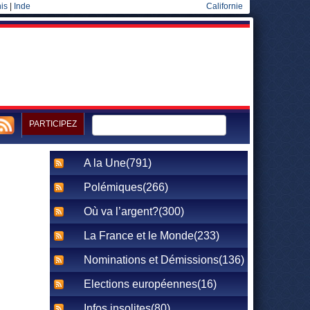
is
|
Inde
Californie
PARTICIPEZ
A la Une(791)
Polémiques(266)
Où va l’argent?(300)
La France et le Monde(233)
Nominations et Démissions(136)
Elections européennes(16)
Infos insolites(80)