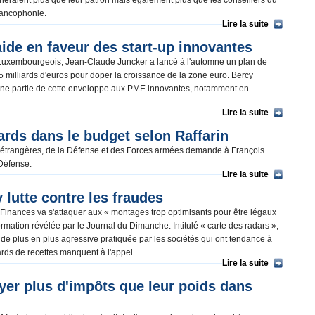
cheraient plus que leur patron mais également plus que les conseillers du
Francophonie.
Lire la suite
aide en faveur des start-up innovantes
Luxembourgeois, Jean-Claude Juncker a lancé à l'automne un plan de
 milliards d'euros pour doper la croissance de la zone euro. Bercy
une partie de cette enveloppe aux PME innovantes, notamment en
Lire la suite
iards dans le budget selon Raffarin
es étrangères, de la Défense et des Forces armées demande à François
a Défense.
Lire la suite
 lutte contre les fraudes
Finances va s'attaquer aux « montages trop optimisants pour être légaux
mation révélée par le Journal du Dimanche. Intitulé « carte des radars »,
ale de plus en plus agressive pratiquée par les sociétés qui ont tendance à
iards de recettes manquent à l'appel.
Lire la suite
yer plus d'impôts que leur poids dans