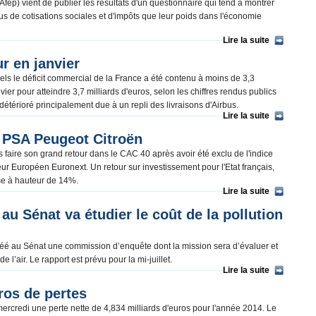
Afep) vient de publier les résultats d'un questionnaire qui tend à montrer
s de cotisations sociales et d'impôts que leur poids dans l'économie
Lire la suite
r en janvier
s le déficit commercial de la France a été contenu à moins de 3,3
ier pour atteindre 3,7 milliards d'euros, selon les chiffres rendus publics
 détérioré principalement due à un repli des livraisons d'Airbus.
Lire la suite
e PSA Peugeot Citroën
faire son grand retour dans le CAC 40 après avoir été exclu de l'indice
r Européen Euronext. Un retour sur investissement pour l'Etat français,
rise à hauteur de 14%.
Lire la suite
u Sénat va étudier le coût de la pollution
 créé au Sénat une commission d’enquête dont la mission sera d’évaluer et
de l’air. Le rapport est prévu pour la mi-juillet.
Lire la suite
uros de pertes
 mercredi une perte nette de 4,834 milliards d'euros pour l'année 2014. Le