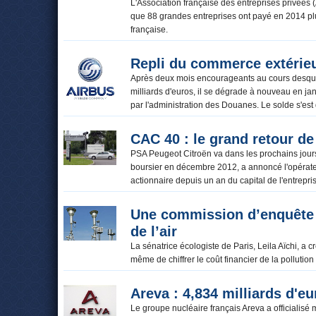
L'Association française des entreprises privées (
que 88 grandes entreprises ont payé en 2014 plu
française.
Repli du commerce extérieu
Après deux mois encourageants au cours desquel
milliards d'euros, il se dégrade à nouveau en janv
par l'administration des Douanes. Le solde s'est
CAC 40 : le grand retour d
PSA Peugeot Citroën va dans les prochains jours 
boursier en décembre 2012, a annoncé l'opérateu
actionnaire depuis un an du capital de l'entrep
Une commission d’enquête a
de l’air
La sénatrice écologiste de Paris, Leila Aïchi, a
même de chiffrer le coût financier de la pollution 
Areva : 4,834 milliards d'e
Le groupe nucléaire français Areva a officialisé