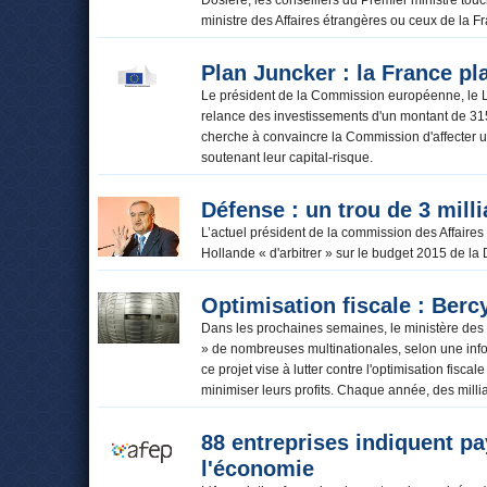
Dosière, les conseillers du Premier ministre tou
ministre des Affaires étrangères ou ceux de la 
Plan Juncker : la France pl
Le président de la Commission européenne, le 
relance des investissements d'un montant de 315
cherche à convaincre la Commission d'affecter 
soutenant leur capital-risque.
Défense : un trou de 3 mill
L’actuel président de la commission des Affair
Hollande « d'arbitrer » sur le budget 2015 de l
Optimisation fiscale : Bercy
Dans les prochaines semaines, le ministère des 
» de nombreuses multinationales, selon une infor
ce projet vise à lutter contre l'optimisation fisc
minimiser leurs profits. Chaque année, des mill
88 entreprises indiquent pa
l'économie