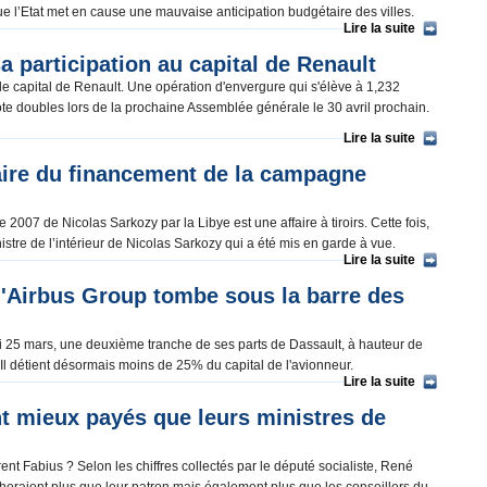
ue l’Etat met en cause une mauvaise anticipation budgétaire des villes.
Lire la suite
 participation au capital de Renault
 le capital de Renault. Une opération d'envergure qui s'élève à 1,232
e vote doubles lors de la prochaine Assemblée générale le 30 avril prochain.
Lire la suite
aire du financement de la campagne
007 de Nicolas Sarkozy par la Libye est une affaire à tiroirs. Cette fois,
istre de l’intérieur de Nicolas Sarkozy qui a été mis en garde à vue.
Lire la suite
 d'Airbus Group tombe sous la barre des
i 25 mars, une deuxième tranche de ses parts de Dassault, à hauteur de
 Il détient désormais moins de 25% du capital de l'avionneur.
Lire la suite
nt mieux payés que leurs ministres de
nt Fabius ? Selon les chiffres collectés par le député socialiste, René