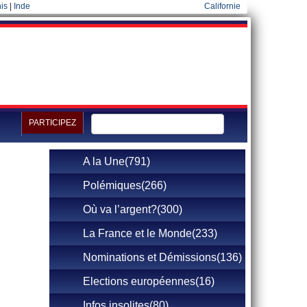
is
|
Inde
Californie
PARTICIPEZ
A la Une(791)
Polémiques(266)
Où va l’argent?(300)
La France et le Monde(233)
Nominations et Démissions(136)
Elections européennes(16)
Infos insolites(80)