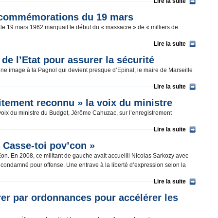
uveau procès.
Lire la suite
s commémorations du 19 mars
 le 19 mars 1962 marquait le début du « massacre » de « milliers de
Lire la suite
de l’Etat pour assurer la sécurité
e image à la Pagnol qui devient presque d’Epinal, le maire de Marseille
Lire la suite
itement reconnu » la voix du ministre
 voix du ministre du Budget, Jérôme Cahuzac, sur l’enregistrement
Lire la suite
 Casse-toi pov’con »
n. En 2008, ce militant de gauche avait accueilli Nicolas Sarkozy avec
té condamné pour offense. Une entrave à la liberté d’expression selon la
Lire la suite
rer par ordonnances pour accélérer les