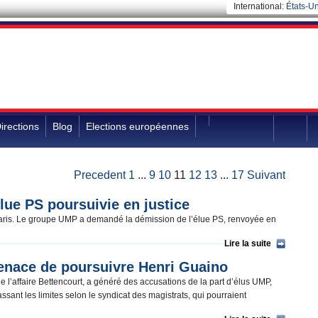
International:
États-Un
irections
Blog
Elections européennes
Precedent
1
...
9
10
11
12
13
...
17
Suivant
ue PS poursuivie en justice
 Paris. Le groupe UMP a demandé la démission de l’élue PS, renvoyée en
Lire la suite
ge Gentil menace de poursuivre Henri
 dans le cadre de l’affaire Bettencourt, a généré des accusations de la
 des juges. Des réactions outrepassant les limites selon le syndicat des