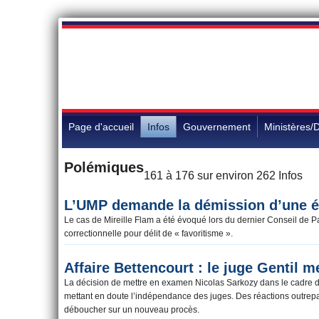
Page d'accueil
Infos
Gouvernement
Ministères/D
Polémiques
161 à 176 sur environ 262 Infos
L’UMP demande la démission d’une él
Le cas de Mireille Flam a été évoqué lors du dernier Conseil de
correctionnelle pour délit de « favoritisme ».
Affaire Bettencourt : le ju
Guaino
La décision de mettre en examen Nicolas Sarkozy
part d’élus UMP, mettant en doute l’indépendance