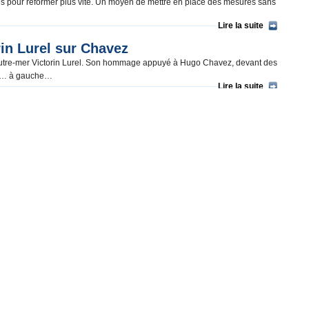
ces pour réformer plus vite. Un moyen de mettre en place des mesures sans
Lire la suite
in Lurel sur Chavez
s Outre-mer Victorin Lurel. Son hommage appuyé à Hugo Chavez, devant des
ussi… à gauche…
Lire la suite
primaire UMP, veut créer des taxis roses à
tous les cas ce que pense Pierre-Yves Bournazel, candidat à la primaire
s femmes. Ségrégation quand tu nous tiens… Super classe Pierre-Yves
s le texte) pour les femmes de Paris. Une vraie flotte de taxis aux
ou le minitel rose à son époque.
Lire la suite
ité » des enfants de couples gays
évoqué le mariage pour tous, la PMA, la GPA, et ses inquiétudes sur la «
Lire la suite
Marine Le Pen
 apatride qui ne mériterait pas sa première place dans un sondage du JDD