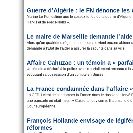
magistrats, qui pourraient déboucher sur un no
Guerre d’Algérie : le FN dénonce le
Marine Le Pen estime que le cessez-le-feu de la guerre d’Algérie,
Harkis et de Pieds-Noirs ».
Le maire de Marseille demande l’aide 
Alors qu’un quatrième règlement de compte vient encore abimer un
demande à l’Etat de l’aider à assurer la sécurité dans sa ville
Affaire Cahuzac : un témoin a « parfa
Un témoin a déclaré à la police avoir « parfaitement reconnu » la
évoquant sa possession d’un compte en Suisse.
La France condamnée dans l’affaire «
La CEDH vient de condamner la France dans le dossier d’Hervé Eo
une pancarte où était inscrit « Casse-toi pov’con ». Il a ensuite é
Cour européenne.
François Hollande envisage de légifé