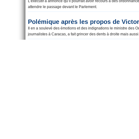
réformes
L’exécutif a annoncé qu’il pourrait avoir recours à des ordonnan
attendre le passage devant le Parlement.
Polémique après les propos de Victor
Il en a soulevé des émotions et des indignations le ministre de
journalistes à Caracas, a fait grincer des dents à droite mais a
Pierre-Yves Bournazel, candidat à la 
Paris
Les femmes c’est rose comme le minitel ou le téléphone. C’est en 
UMP, qui veut créer une flotte de taxis roses destinée aux seule
Bournazel avec son idée de créer une flotte de « taxis roses » (dan
couleurs un tantinet équivoques un peu comme le téléphone rose 
Sarkozy s’interroge sur la « traçabil
Dans une interview à Valeurs actuelles, l’ancien chef de l’Etat a 
traçabilité » des enfants de couples homosexuels.
Christine Lagarde « apatride » pour 
C’est Marine Le Pen qui l’affirme : la patronne du FMI serait une