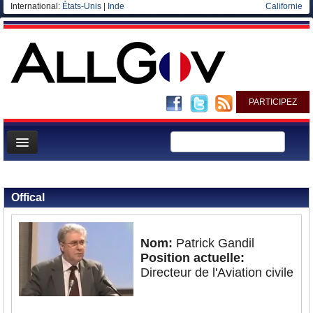
International:
États-Unis
|
Inde
Californie
PARTICIPEZ
Page d'accueil
Retour aux personnalités
Infos
Offical
Gouvernement
Ministères/Directions
Nom:
Patrick Gandil
Position actuelle:
Blog
Directeur de l'Aviation civile
Elections européennes