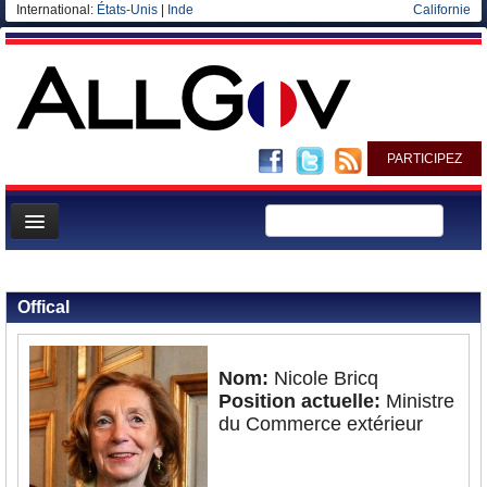
International:
États-Unis
|
Inde
Californie
PARTICIPEZ
Page d'accueil
Retour aux personnalités
Infos
Offical
Gouvernement
Ministères/Directions
Nom:
Nicole Bricq
Position actuelle:
Ministre
Blog
du Commerce extérieur
Elections européennes