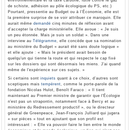
environnementale et la taxe carbone, lutte contre le gaz
de schiste, adhésion au pôle écologique du PS, etc.)
Pourtant, pressentie au Budget ou à l’Économie, elle est
la première surprise de se voir attribuer ce maroquin. Elle
aurait même
demandé
cinq minutes de réflexion avant
d’accepter la charge ministérielle. Elle avoue : « Je suis
un peu étonnée. Mais je suis un soldat ». Dans une
interview au
Télégramme
, elle concède que sa nomination
au ministère du Budget « aurait été sans doute logique »
et elle ajoute : « Mais le président avait besoin de
quelqu'un qui tienne la route et qui respecte le cap fixé
sur les dossiers qui sont désormais les miens. J'ai quand
même de l'expérience sur ces sujets. »
Si certains sont
inquiets
quant à ce choix, d’autres sont
sceptiques mais
tempèrent
, comme le porte-parole de la
fondation Nicolas Hulot, Benoît Faraco : « Il tient
maintenant au Premier ministre de garantir que l'Écologie
n'est pas un strapontin, notamment face à Bercy et au
ministère du Redressement productif », ou le directeur
général de Greenpeace, Jean-François Julliard qui jugera
« sur pièces » tout en ajoutant que son profil est
intéressant : « Elle va pouvoir faire le lien entre le monde