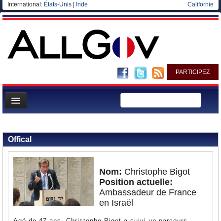
International:
États-Unis
|
Inde
Californie
PARTICIPEZ
Page d'accueil
Retour aux personnalités
Infos
Offical
Gouvernement
Ministères/Directions
Nom:
Christophe Bigot
Position actuelle:
Blog
Ambassadeur de France
Elections européennes
en Israël
Agé de 47 ans, Christophe Bigot a suivi un parcours