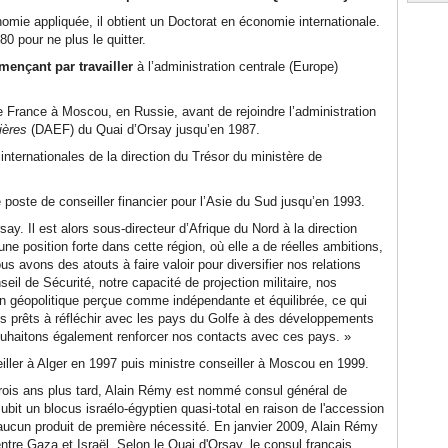
omie appliquée, il obtient un Doctorat en économie internationale.
80 pour ne plus le quitter.
mençant par travailler
à l’administration centrale (Europe)
 France à Moscou, en Russie, avant de rejoindre l’administration
ières
(DAEF) du Quai d’Orsay jusqu’en 1987.
 internationales de la direction du Trésor du ministère de
 poste de conseiller financier pour l’Asie du Sud jusqu’en 1993.
ay. Il est alors sous-directeur d’Afrique du Nord à la direction
ne position forte dans cette région, où elle a de réelles ambitions,
us avons des atouts à faire valoir pour diversifier nos relations
l de Sécurité, notre capacité de projection militaire, nos
on géopolitique perçue comme indépendante et équilibrée, ce qui
 prêts à réfléchir avec les pays du Golfe à des développements
souhaitons également renforcer nos contacts avec ces pays. »
eiller à Alger en 1997 puis ministre conseiller à Moscou en 1999.
 trois ans plus tard, Alain Rémy est nommé consul général de
it un blocus israélo-égyptien quasi-total en raison de l'accession
aucun produit de première nécessité. En janvier 2009, Alain Rémy
tre Gaza et Israël. Selon le Quai d'Orsay, le consul français