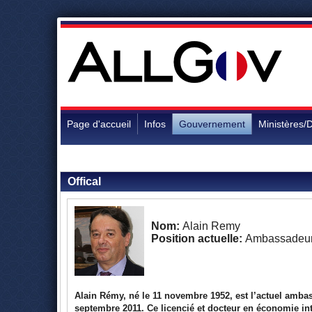
Page d'accueil
Infos
Gouvernement
Ministères/D
Retour aux personnalités
Offical
Nom:
Alain Remy
Position actuelle:
Ambassadeur
Alain Rémy, né le 11 novembre 1952, est l’actuel amba
septembre 2011. Ce licencié et docteur en économie int