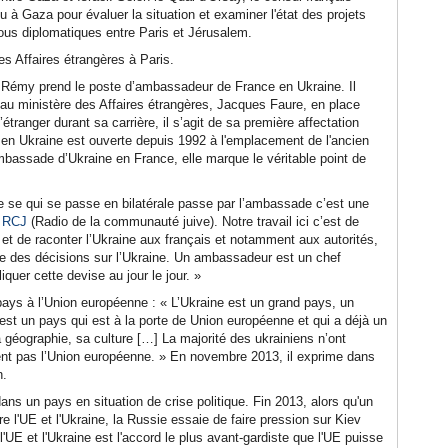
à Gaza pour évaluer la situation et examiner l'état des projets
mous diplomatiques entre Paris et Jérusalem.
des Affaires étrangères à Paris.
n Rémy prend le poste d’ambassadeur de France en Ukraine. Il
e au ministère des Affaires étrangères, Jacques Faure, en place
ranger durant sa carrière, il s’agit de sa première affectation
n Ukraine est ouverte depuis 1992 à l'emplacement de l'ancien
mbassade d’Ukraine en France, elle marque le véritable point de
 se qui se passe en bilatérale passe par l’ambassade c’est une
r
RCJ
(Radio de la communauté juive). Notre travail ici c’est de
et de raconter l’Ukraine aux français et notamment aux autorités,
dre des décisions sur l’Ukraine. Un ambassadeur est un chef
uer cette devise au jour le jour. »
u pays à l’Union européenne : « L’Ukraine est un grand pays, un
C’est un pays qui est à la porte de Union européenne et qui a déjà un
a géographie, sa culture […] La majorité des ukrainiens n’ont
ent pas l’Union européenne. » En novembre 2013, il exprime dans
n.
ns un pays en situation de crise politique. Fin 2013, alors qu'un
re l'UE et l'Ukraine, la Russie essaie de faire pression sur Kiev
l'UE et l'Ukraine est l'accord le plus avant-gardiste que l'UE puisse