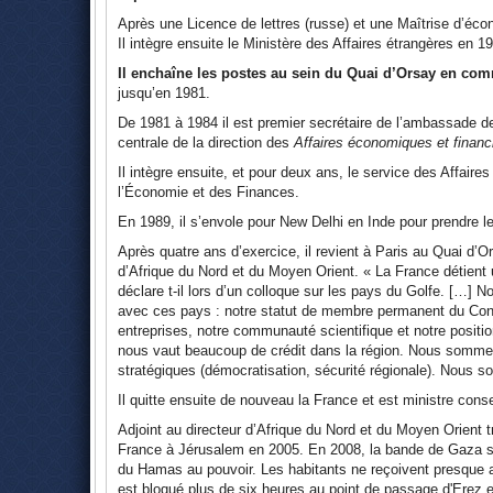
Après une Licence de lettres (russe) et une Maîtrise d’écon
Il intègre ensuite le Ministère des Affaires étrangères en 19
Il enchaîne les postes au sein du Quai d’Orsay en com
jusqu’en 1981.
De 1981 à 1984 il est premier secrétaire de l’ambassade de
centrale de la direction des
Affaires économiques et financ
Il intègre ensuite, et pour deux ans, le service des Affaires
l’Économie et des Finances.
En 1989, il s’envole pour New Delhi en Inde pour prendre le
Après quatre ans d’exercice, il revient à Paris au Quai d’Ors
d’Afrique du Nord et du Moyen Orient. « La France détient u
déclare t-il lors d’un colloque sur les pays du Golfe. […] No
avec ces pays : notre statut de membre permanent du Consei
entreprises, notre communauté scientifique et notre positi
nous vaut beaucoup de crédit dans la région. Nous sommes
stratégiques (démocratisation, sécurité régionale). Nous 
Il quitte ensuite de nouveau la France et est ministre cons
Adjoint au directeur d’Afrique du Nord et du Moyen Orient
France à Jérusalem en 2005. En 2008, la bande de Gaza sub
du Hamas au pouvoir. Les habitants ne reçoivent presque 
est bloqué plus de six heures au point de passage d'Erez en