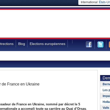
International:
États-Un
irections
Blog
Elections européennes
Dern
 de France en Ukraine
Berna
Les p
Impa
Holla
ssadeur de France en Ukraine, nommé par décret le 5
Valls
ernationale a accompli toute sa carrière au Quai d’Orsay.