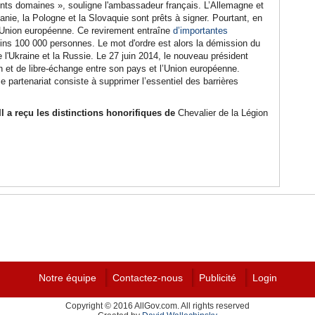
rents domaines », souligne l'ambassadeur français. L’Allemagne et
anie, la Pologne et la Slovaquie sont prêts à signer. Pourtant, en
l'Union européenne. Ce revirement entraîne
d’importantes
ns 100 000 personnes. Le mot d'ordre est alors la démission du
 l'Ukraine et la Russie. Le 27 juin 2014, le nouveau président
 et de libre-échange entre son pays et l’Union européenne.
 ce partenariat consiste à supprimer l’essentiel des barrières
Il a reçu les distinctions honorifiques de
Chevalier de la Légion
Notre équipe
Contactez-nous
Publicité
Login
Copyright © 2016 AllGov.com. All rights reserved