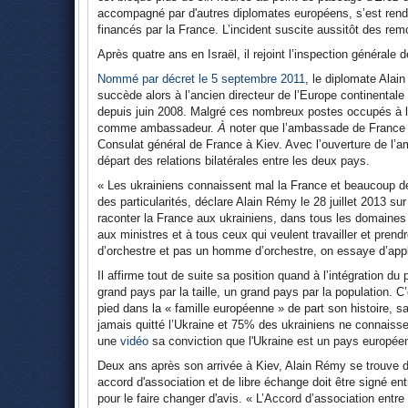
accompagné par d'autres diplomates européens, s’est rendu 
financés par la France. L’incident suscite aussitôt des re
Après quatre ans en Israël, il rejoint l’inspection générale 
Nommé par décret le 5 septembre 2011
, le diplomate Alai
succède alors à l’ancien directeur de l’Europe continental
depuis juin 2008. Malgré ces nombreux postes occupés à l’ét
comme ambassadeur.
À
noter que l’ambassade de France e
Consulat général de France à Kiev. Avec l’ouverture de l’a
départ des relations bilatérales entre les deux pays.
« Les ukrainiens connaissent mal la France et beaucoup de
des particularités, déclare Alain Rémy le 28 juillet 2013 su
raconter la France aux ukrainiens, dans tous les domaines 
aux ministres et à tous ceux qui veulent travailler et pren
d’orchestre et pas un homme d’orchestre, on essaye d’appliq
Il affirme tout de suite sa position quand à l’intégration d
grand pays par la taille, un grand pays par la population. 
pied dans la « famille européenne » de part son histoire, s
jamais quitté l’Ukraine et 75% des ukrainiens ne connaiss
une
vidéo
sa conviction que l'Ukraine est un pays europée
Deux ans après son arrivée à Kiev, Alain Rémy se trouve da
accord d'association et de libre échange doit être signé ent
pour le faire changer d'avis. « L’Accord d’association entre 