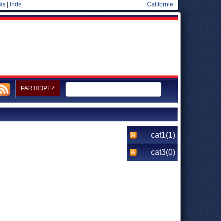
is
|
Inde
Californie
PARTICIPEZ
cat1(1)
cat3(0)