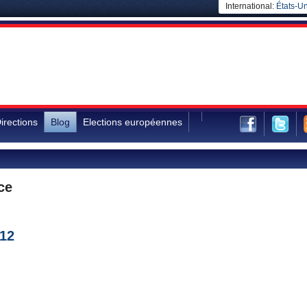
International:
États-Un
irections
Blog
Elections européennes
ce
012