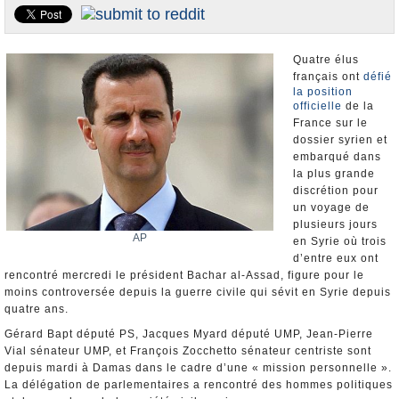
Nominations et Démissions
Elections européennes
Quatre élus
Infos insolites
français ont
défié
la position
officielle
de la
France sur le
dossier syrien et
embarqué dans
la plus grande
discrétion pour
un voyage de
plusieurs jours
AP
en Syrie où trois
d’entre eux ont
rencontré mercredi le président Bachar al-Assad, figure pour le
moins controversée depuis la guerre civile qui sévit en Syrie depuis
quatre ans.
Gérard Bapt député PS, Jacques Myard député UMP, Jean-Pierre
Vial sénateur UMP, et François Zocchetto sénateur centriste sont
depuis mardi à Damas dans le cadre d’une « mission personnelle ».
La délégation de parlementaires a rencontré des hommes politiques