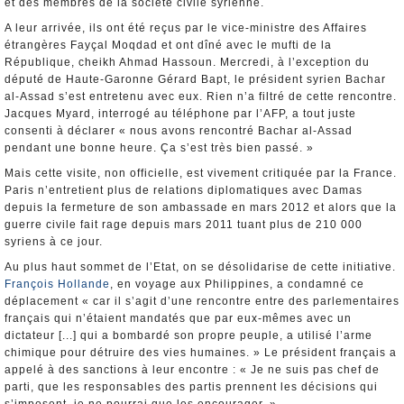
et des membres de la société civile syrienne.
A leur arrivée, ils ont été reçus par le vice-ministre des Affaires
étrangères Fayçal Moqdad et ont dîné avec le mufti de la
République, cheikh Ahmad Hassoun. Mercredi, à l’exception du
député de Haute-Garonne Gérard Bapt, le président syrien Bachar
al-Assad s’est entretenu avec eux. Rien n’a filtré de cette rencontre.
Jacques Myard, interrogé au téléphone par l’AFP, a tout juste
consenti à déclarer « nous avons rencontré Bachar al-Assad
pendant une bonne heure. Ça s’est très bien passé. »
Mais cette visite, non officielle, est vivement critiquée par la France.
Paris n’entretient plus de relations diplomatiques avec Damas
depuis la fermeture de son ambassade en mars 2012 et alors que la
guerre civile fait rage depuis mars 2011 tuant plus de 210 000
syriens à ce jour.
Au plus haut sommet de l’Etat, on se désolidarise de cette initiative.
François Hollande
, en voyage aux Philippines, a condamné ce
déplacement « car il s’agit d’une rencontre entre des parlementaires
français qui n’étaient mandatés que par eux-mêmes avec un
dictateur [...] qui a bombardé son propre peuple, a utilisé l’arme
chimique pour détruire des vies humaines. » Le président français a
appelé à des sanctions à leur encontre : « Je ne suis pas chef de
parti, que les responsables des partis prennent les décisions qui