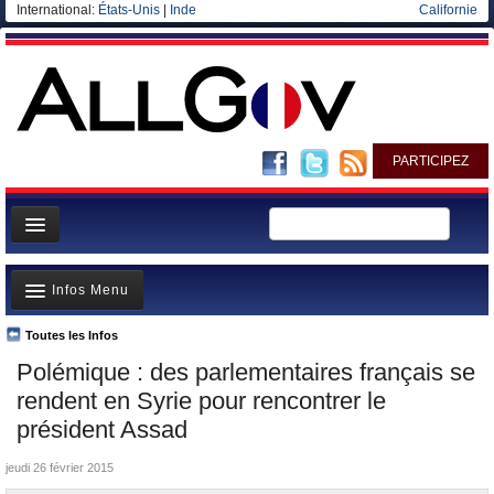
International:
États-Unis
|
Inde
Californie
PARTICIPEZ
Page d'accueil
Infos Menu
Infos
Gouvernement
Toutes les Infos
A la Une
Polémique : des parlementaires français se
Ministères/Directions
Polémiques
rendent en Syrie pour rencontrer le
Blog
Où va l’argent?
président Assad
Elections européennes
La France et le Monde
jeudi 26 février 2015