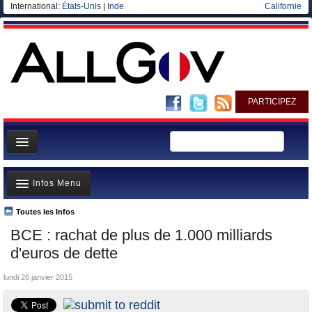
International:
États-Unis
|
Inde
Californie
PARTICIPEZ
Page d'accueil
Infos Menu
Infos
Gouvernement
Toutes les Infos
A la Une
BCE : rachat de plus de 1.000 milliards
Ministères/Directions
Polémiques
d'euros de dette
Blog
Où va l’argent?
lundi 26 janvier 2015
Elections européennes
La France et le Monde