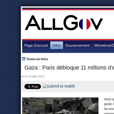
Page d'accueil
Infos
Gouvernement
Ministères/D
Toutes les Infos
Gaza : Paris débloque 11 millions d’
jeudi 24 juillet 2014
Alors q
geste.
de onze
organi