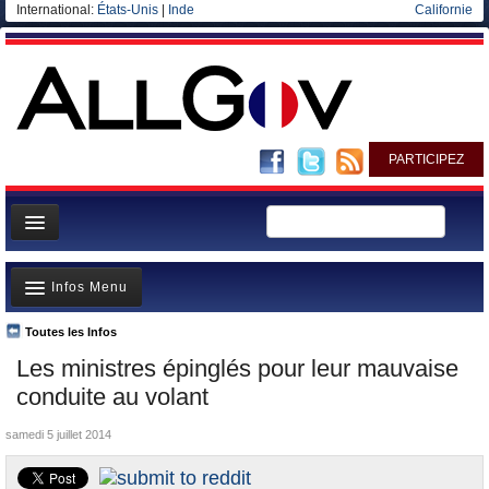
International:
États-Unis
|
Inde
Californie
PARTICIPEZ
Page d'accueil
Infos Menu
Infos
Gouvernement
Toutes les Infos
A la Une
Les ministres épinglés pour leur mauvaise
Ministères/Directions
Polémiques
conduite au volant
Blog
Où va l’argent?
samedi 5 juillet 2014
Elections européennes
La France et le Monde