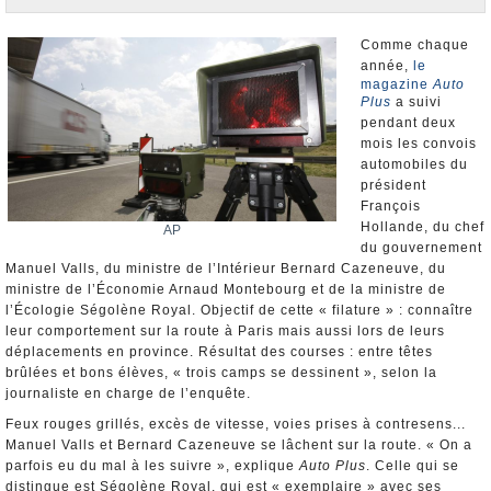
Nominations et Démissions
Elections européennes
Comme chaque
année,
le
Infos insolites
magazine
Auto
Plus
a suivi
pendant deux
mois les convois
automobiles du
président
François
Hollande, du chef
AP
du gouvernement
Manuel Valls, du ministre de l’Intérieur Bernard Cazeneuve, du
ministre de l’Économie Arnaud Montebourg et de la ministre de
l’Écologie Ségolène Royal. Objectif de cette « filature » : connaître
leur comportement sur la route à Paris mais aussi lors de leurs
déplacements en province. Résultat des courses : entre têtes
brûlées et bons élèves, « trois camps se dessinent », selon la
journaliste en charge de l’enquête.
Feux rouges grillés, excès de vitesse, voies prises à contresens...
Manuel Valls et Bernard Cazeneuve se lâchent sur la route. « On a
parfois eu du mal à les suivre », explique
Auto Plus
. Celle qui se
distingue est Ségolène Royal, qui est « exemplaire » avec ses