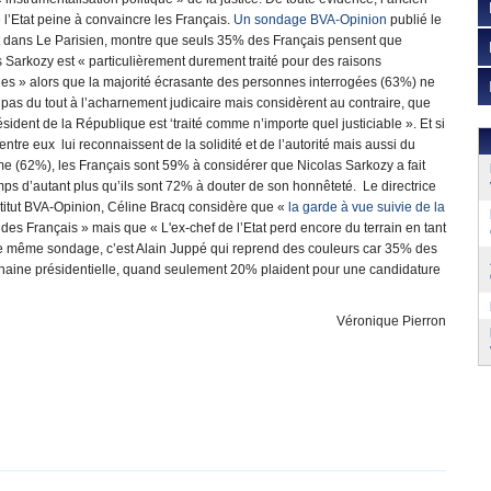
 l’Etat peine à convaincre les Français.
Un sondage BVA-Opinion
publié le
et dans Le Parisien, montre que seuls 35% des Français pensent que
 Sarkozy est « particulièrement durement traité pour des raisons
ues » alors que la majorité écrasante des personnes interrogées (63%) ne
 pas du tout à l’acharnement judicaire mais considèrent au contraire, que
ésident de la République est ‘traité comme n’importe quel justiciable ». Et si
ntre eux lui reconnaissent de la solidité et de l’autorité mais aussi du
e (62%), les Français sont 59% à considérer que Nicolas Sarkozy a fait
ps d’autant plus qu’ils sont 72% à douter de son honnêteté. Le directrice
stitut BVA-Opinion, Céline Bracq considère que «
la garde à vue suivie de la
des Français » mais que « L'ex-chef de l’Etat perd encore du terrain en tant
s le même sondage, c’est Alain Juppé qui reprend des couleurs car 35% des
rochaine présidentielle, quand seulement 20% plaident pour une candidature
Véronique Pierron