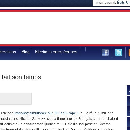
International:
États-Un
irections
Blog
Elections européennes
 fait son temps
rs de son
interview simultanée sur TF1 et Europe 1
qui a réuni 9 millions
spectateurs, Nicolas Sarkozy avait affirmé que les Français comprendraient
tait victime d’un acharnement judiciaire… Il s’est aussi posé en victime
 instrumentalisation politique » de la justice. De toute évidence, l’ancien