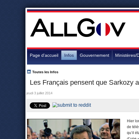
Page d'accueil
Infos
Gouvernement
Ministères/D
Toutes les Infos
Les Français pensent que Sarkozy a
jeudi 3 juillet 2014
Hier lo
de télé
qu’il é
d’une «