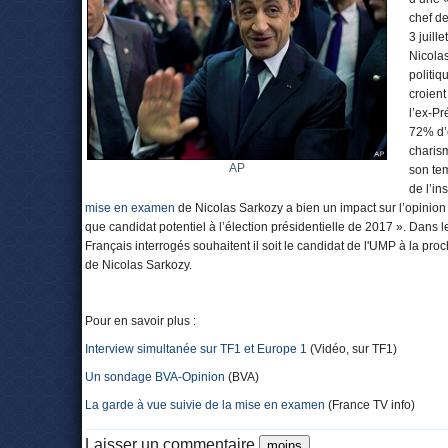
chef de
3 juill
Nicolas
politiq
croient
l’ex-Pr
72% d’e
charism
AP
son tem
de l’in
mise en examen
de Nicolas Sarkozy a bien un impact sur l’opinion 
que candidat potentiel à l’élection présidentielle de 2017 ». Dan
Français interrogés souhaitent il soit le candidat de l'UMP à la p
de Nicolas Sarkozy.
Pour en savoir plus :
Interview simultanée sur TF1 et Europe 1
(Vidéo, sur TF1)
Un sondage BVA-Opinion
(BVA)
La garde à vue suivie de la mise en examen
(France TV info)
Laisser un commentaire