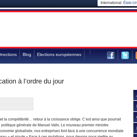
International:
États-Un
irections
Blog
Elections européennes
ation à l’ordre du jour
et la compétitivité… retour à la croissance oblige. C’est ainsi que pourrait
 politique générale de Manuel Valls. Le nouveau premier ministre
économie globalisée, nos entreprises font face à une concurrence mondiale
adeau » et ajoute « Face à ces mutations, nous devons nous mettre au