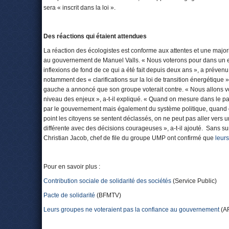
sera « inscrit dans la loi ».
Des réactions qui étaient attendues
La réaction des écologistes est conforme aux attentes et une major
au gouvernement de Manuel Valls. « Nous voterons pour dans un es
inflexions de fond de ce qui a été fait depuis deux ans », a préve
notamment des « clarifications sur la loi de transition énergétique
gauche a annoncé que son groupe voterait contre. « Nous allons v
niveau des enjeux », a-t-il expliqué. « Quand on mesure dans le pays
par le gouvernement mais également du système politique, quand o
point les citoyens se sentent déclassés, on ne peut pas aller vers
différente avec des décisions courageuses », a-t-il ajouté. Sans s
Christian Jacob, chef de file du groupe UMP ont confirmé que
leur
Pour en savoir plus :
Contribution sociale de solidarité des sociétés
(Service Public)
Pacte de solidarité
(BFMTV)
Leurs groupes ne voteraient pas la confiance au gouvernement
(A