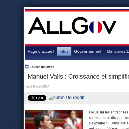
Page d'accueil
Infos
Gouvernement
Ministères/D
Toutes les Infos
Manuel Valls : Croissance et simplific
mardi 8 avril 2014
Focus sur les entreprises 
se résumer le discours de
s’explique : « Dans une 
qui ne leur fait pas de c