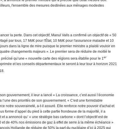
s », a annoncé le premier ministre qui a précisé que cette mesure doit
ailleurs, l'ensemble des mesures destinées aux ménages modestes
ncer la perte. Dans cet objectif, Manul Valls a confirmé un objectif de « 50
rtagé par tous, 17 Md€ pour l'État, 10 Md€ pour l'assurance maladie et 10
oujours dans la ligne de mire puisque le premier ministre a plaidé vouloir en
osé « quatre changements majeurs ». Le premier sera de réduire de moitié le
er
 a précisé qu’une « nouvelle carte des régions sera établie pour le 1
primée et les conseils départementaux le seront à leur tour à horizon 2021
18.
s son gouvernement, il leur a lancé « La croissance, c’est aussi l’économie
era l’une des priorités de son gouvernement. « C'est une formidable
ce notre souveraineté, a-t-il assuré. Elle renforce notre pouvoir d'achat et
 forme d’appel du pied à cette partie frondeuse de la majorité, il a
 et a annoncé qu’ « une stratégie bas carbone » dont l’objectif est de
30 et de 40% nos émissions de gaz à effet de serre à la même échéance »
ançois Hollande de réduire de 50% la part du nucléaire d’ici à 2025 qui