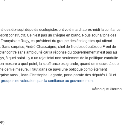
ité des dix-sept députés écologistes ont voté mardi après-midi la confiance
prit constructif. Ce n'est pas un chèque en blanc. Nous souhaitons des
nu François de Rugy, co-président du groupe des écologistes qui attend
 ». Sans surprise, André Chassaigne, chef de file des députés du Front de
oter contre sans ambigüité car la réponse du gouvernement n’est pas au
, à quel point il y a un rejet total non seulement de la politique conduite
n mesure à quel point, la souffrance est grande, quand on mesure à quel
 une demie mesure, il faut dans ce pays une politique complètement
urprise aussi, Jean-Christophe Lagarde, porte-parole des députés UDI et
s groupes ne voteraient pas la confiance au gouvernement
.
Véronique Pierron
FP)