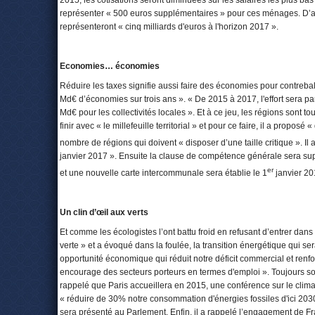
2015, les cotisations seront diminuées sur les salaires les plus ba
représenter « 500 euros supplémentaires » pour ces ménages. D’
représenteront « cinq milliards d'euros à l'horizon 2017 ».
Economies… économies
Réduire les taxes signifie aussi faire des économies pour contrebala
Md€ d’économies sur trois ans ». « De 2015 à 2017, l'effort sera pa
Md€ pour les collectivités locales ». Et à ce jeu, les régions sont t
finir avec « le millefeuille territorial » et pour ce faire, il a prop
nombre de régions qui doivent « disposer d’une taille critique ». Il
janvier 2017 ». Ensuite la clause de compétence générale sera sup
er
et une nouvelle carte intercommunale sera établie le 1
janvier 20
Un clin d’œil aux verts
Et comme les écologistes l’ont battu froid en refusant d’entrer dan
verte » et a évoqué dans la foulée, la transition énergétique qui s
opportunité économique qui réduit notre déficit commercial et renfor
encourage des secteurs porteurs en termes d'emploi ». Toujours sous
rappelé que Paris accueillera en 2015, une conférence sur le climat
« réduire de 30% notre consommation d'énergies fossiles d'ici 20
sera présenté au Parlement. Enfin, il a rappelé l’engagement de Fr