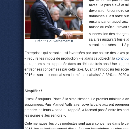
niveau le plus élevé et dé
devons renforcer notre co
domaines. C'est notre but
ensuite par un appel aux 
baisse du coût du travai
suppression des charges 
salaires jusqu'à 3 fois et
Crédit : Gouvernement.fr
seront abaissées de 1,8 po
Entreprises qui seront aussi favorisées par une baisse des taxes pou
« réduire les impôts de production » et dans cet objectif, la
contribu
entreprises sera supprimée dans un délai de trois ans. Une suppr
entreprises concernées par cette taxe. Quant à l’impôt sur les soc
2016 et son taux normal sera lui-même « abaissé à 28% en 2020 
Simplifier !
Fiscalité toujours. Place à la simplification. Le premier ministre 
supprimées. Puis Manuel Valls a renvoyé la balle aux entrepreneurs 
prendre les leurs » car a-t-il rappelé, « l'accord passé entre les p
les jeunes et les seniors ».
Coté ménages, les plus modestes sont aussi concernés dans le c