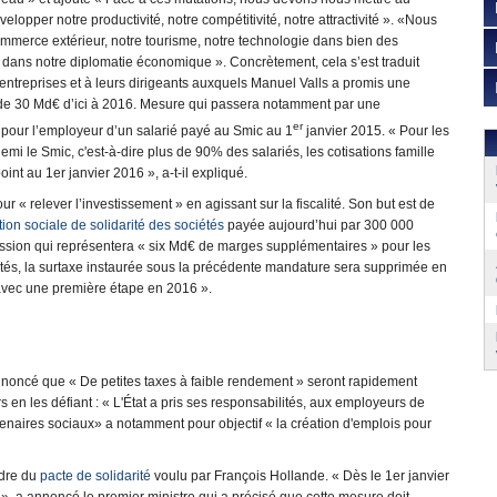
velopper notre productivité, notre compétitivité, notre attractivité ». «Nous
mmerce extérieur, notre tourisme, notre technologie dans bien des
 dans notre diplomatie économique ». Concrètement, cela s’est traduit
entreprises et à leurs dirigeants auxquels Manuel Valls a promis une
l de 30 Md€ d’ici à 2016. Mesure qui passera notamment par une
er
pour l’employeur d’un salarié payé au Smic au 1
janvier 2015. « Pour les
 demi le Smic, c'est-à-dire plus de 90% des salariés, les cotisations famille
int au 1er janvier 2016 », a-t-il expliqué.
r « relever l’investissement » en agissant sur la fiscalité. Son but est de
tion sociale de solidarité des sociétés
payée aujourd’hui par 300 000
ession qui représentera « six Md€ de marges supplémentaires » pour les
iétés, la surtaxe instaurée sous la précédente mandature sera supprimée en
avec une première étape en 2016 ».
a annoncé que « De petites taxes à faible rendement » seront rapidement
en les défiant : « L'État a pris ses responsabilités, aux employeurs de
artenaires sociaux» a notamment pour objectif « la création d'emplois pour
adre du
pacte de solidarité
voulu par François Hollande. « Dès le 1er janvier