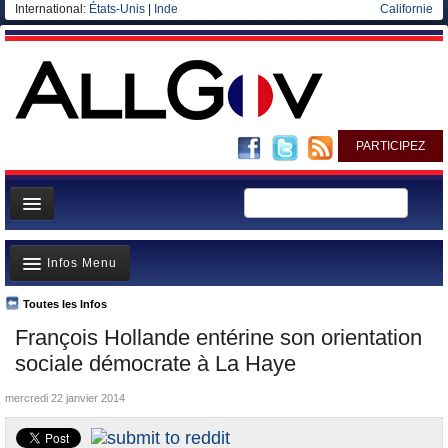
International:
États-Unis
|
Inde
Californie
PARTICIPEZ
Page d'accueil
Infos Menu
Infos
Gouvernement
Toutes les Infos
A la Une
François Hollande entérine son orientation
Ministères/Directions
Polémiques
sociale démocrate à La Haye
Blog
Où va l’argent?
mercredi 22 janvier 2014
Elections européennes
La France et le Monde