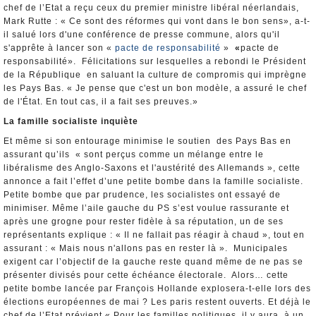
chef de l’Etat a reçu ceux du premier ministre libéral néerlandais,
Mark Rutte : « Ce sont des réformes qui vont dans le bon sens», a-t-
il salué lors d'une conférence de presse commune, alors qu'il
s'apprête à lancer son «
pacte de responsabilité
»
«
pacte de
responsabilité». Félicitations sur lesquelles a rebondi le Président
de la République en saluant la culture de compromis qui imprègne
les Pays Bas. « Je pense que c'est un bon modèle, a assuré le chef
de l'État. En tout cas, il a fait ses preuves.»
La famille socialiste inquiète
Et même si son entourage minimise le soutien des Pays Bas en
assurant qu’ils « sont perçus comme un mélange entre le
libéralisme des Anglo-Saxons et l'austérité des Allemands », cette
annonce a fait l’effet d’une petite bombe dans la famille socialiste.
Petite bombe que par prudence, les socialistes ont essayé de
minimiser. Même l’aile gauche du PS s’est voulue rassurante et
après une grogne pour rester fidèle à sa réputation, un de ses
représentants explique : « Il ne fallait pas réagir à chaud », tout en
assurant : « Mais nous n'allons pas en rester là ». Municipales
exigent car l’objectif de la gauche reste quand même de ne pas se
présenter divisés pour cette échéance électorale. Alors… cette
petite bombe lancée par François Hollande explosera-t-elle lors des
élections européennes de mai ? Les paris restent ouverts. Et déjà le
chef de l’Etat prévient « Pour les familles politiques, il y aura, à un