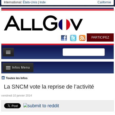
International:
États-Unis
|
Inde
Californie
PARTICIPEZ
Page d'accueil
Infos Menu
Infos
Gouvernement
Toutes les Infos
A la Une
La SNCM vote la reprise de l’activité
Ministères/Directions
Polémiques
Blog
vendredi 10 janvier 2014
Où va l’argent?
Elections européennes
La France et le Monde