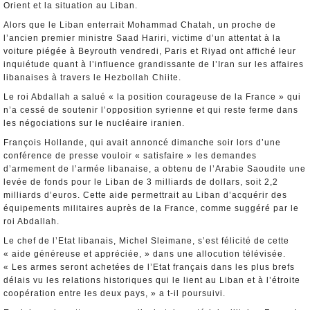
Orient et la situation au Liban.
Alors que le Liban enterrait Mohammad Chatah, un proche de
l’ancien premier ministre Saad Hariri, victime d’un attentat à la
voiture piégée à Beyrouth vendredi, Paris et Riyad ont affiché leur
inquiétude quant à l’influence grandissante de l’Iran sur les affaires
libanaises à travers le Hezbollah Chiite.
Le roi Abdallah a salué « la position courageuse de la France » qui
n’a cessé de soutenir l’opposition syrienne et qui reste ferme dans
les négociations sur le nucléaire iranien.
François Hollande, qui avait annoncé dimanche soir lors d’une
conférence de presse vouloir « satisfaire » les demandes
d’armement de l’armée libanaise, a obtenu de l’Arabie Saoudite une
levée de fonds pour le Liban de 3 milliards de dollars, soit 2,2
milliards d’euros. Cette aide permettrait au Liban d’acquérir des
équipements militaires auprès de la France, comme suggéré par le
roi Abdallah.
Le chef de l’Etat libanais, Michel Sleimane, s’est félicité de cette
« aide généreuse et appréciée, » dans une allocution télévisée.
« Les armes seront achetées de l’Etat français dans les plus brefs
délais vu les relations historiques qui le lient au Liban et à l’étroite
coopération entre les deux pays, » a t-il poursuivi.