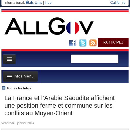
International:
États-Unis
|
Inde
Californie
PARTICIPEZ
Page d'accueil
Infos Menu
Infos
Gouvernement
Toutes les Infos
A la Une
La France et l’Arabie Saoudite affichent
Ministères/Directions
Polémiques
une position ferme et commune sur les
Blog
Où va l’argent?
conflits au Moyen-Orient
Elections européennes
La France et le Monde
vendredi 3 janvier 2014