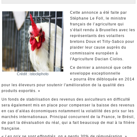
Nominations et Démissions
Elections européennes
Cette annonce a été faite par
Stéphane Le Foll, le ministre
Infos insolites
français de l’agriculture qui
s’était rendu à Bruxelles avec les
représentants des volaillers
bretons Doux et Tilly-Sabco pour
plaider leur cause auprès du
commissaire européen à
l'Agriculture Dacian Ciolos.
Ce dernier a annoncé que cette
enveloppe exceptionnelle
Crédit : istockphoto
« pourra être débloquée en 2014
pour les éleveurs pour soutenir l'amélioration de la qualité des
produits exportés. »
Un fonds de stabilisation des revenus des aviculteurs en difficulté
sera également mis en place pour compenser la baisse des revenus
en cas d’aléas économiques notamment la volatilité des prix sur les
marchés internationaux. Principal concurrent de la France, le Brésil,
de part la dévaluation du réal, qui a fait beaucoup de mal à la filière
française.
« Les prix se sont effondrés, on a perdu 30% de rémunération, »