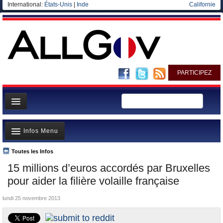
International:
États-Unis
|
Inde
Californie
PARTICIPEZ
Page d'accueil
Infos Menu
Infos
Gouvernement
Toutes les Infos
A la Une
15 millions d’euros accordés par Bruxelles
Ministères/Directions
Polémiques
pour aider la filière volaille française
Blog
Où va l’argent?
lundi 25 novembre 2013
Elections européennes
La France et le Monde