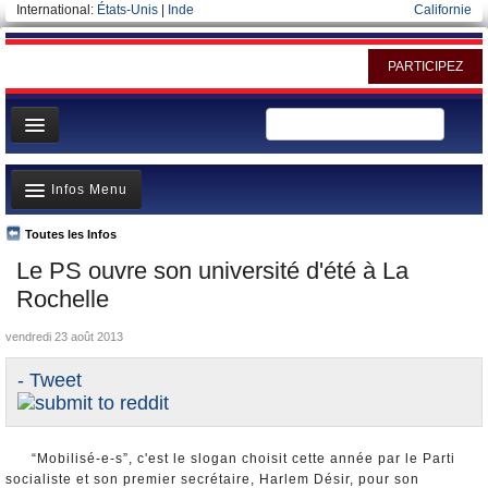
International:
États-Unis
|
Inde
Californie
PARTICIPEZ
Page d'accueil
Infos Menu
Infos
Gouvernement
Toutes les Infos
A la Une
Le PS ouvre son université d'été à La
Ministères/Directions
Polémiques
Rochelle
Blog
Où va l’argent?
vendredi 23 août 2013
Elections européennes
La France et le Monde
- Tweet
Nominations et Démissions
Elections européennes
“Mobilisé-e-s”, c'est le slogan choisit cette année par le Parti
Infos insolites
socialiste et son premier secrétaire, Harlem Désir, pour son