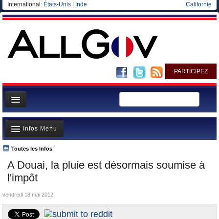
International:
États-Unis
|
Inde
Californie
PARTICIPEZ
Page d'accueil
Infos Menu
Infos
Gouvernement
Toutes les Infos
A la Une
A Douai, la pluie est désormais soumise à
Ministères/Directions
Polémiques
l'impôt
Blog
Où va l’argent?
vendredi 18 mai 2012
Elections européennes
La France et le Monde