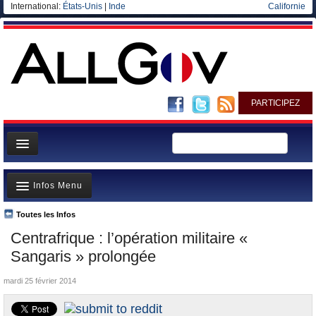
International:
États-Unis
|
Inde
Californie
PARTICIPEZ
Page d'accueil
Infos Menu
Infos
Gouvernement
Toutes les Infos
A la Une
Centrafrique : l’opération militaire «
Ministères/Directions
Polémiques
Sangaris » prolongée
Blog
Où va l’argent?
mardi 25 février 2014
Elections européennes
La France et le Monde