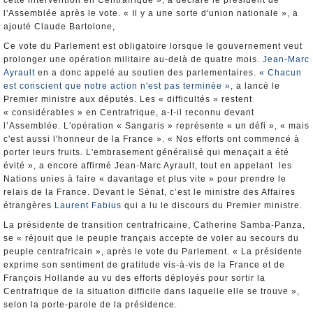
cette intervention en Centrafrique », a déclaré le président de
l'Assemblée après le vote. « Il y a une sorte d'union nationale », a
ajouté Claude Bartolone,
Ce vote du Parlement est obligatoire lorsque le gouvernement veut
prolonger une opération militaire au-delà de quatre mois.
Jean-Marc
Ayrault
en a donc appelé au soutien des parlementaires.
« Chacun
est conscient que notre action n'est pas terminée »
, a lancé le
Premier ministre aux députés. Les « difficultés » restent
« considérables » en Centrafrique, a-t-il reconnu devant
l’Assemblée. L'opération « Sangaris » représente « un défi », « mais
c'est aussi l'honneur de la France ». « Nos efforts ont commencé à
porter leurs fruits. L'embrasement généralisé qui menaçait a été
évité », a encore affirmé Jean-Marc Ayrault, tout en appelant les
Nations unies à faire « davantage et plus vite » pour prendre le
relais de la France. Devant le Sénat, c’est le ministre des Affaires
étrangères
Laurent Fabius
qui a lu le discours du Premier ministre.
La présidente de transition centrafricaine, Catherine Samba-Panza,
se « réjouit que le peuple français accepte de voler au secours du
peuple centrafricain », après le vote du Parlement. « La présidente
exprime son sentiment de gratitude vis-à-vis de la France et de
François Hollande au vu des efforts déployés pour sortir la
Centrafrique de la situation difficile dans laquelle elle se trouve »,
selon la porte-parole de la présidence.